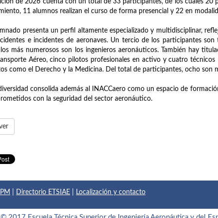
ición de 2026 cuenta con un total de 33 participantes, de los cuales 20 
miento, 11 alumnos realizan el curso de forma presencial y 22 en modalid
umnado presenta un perfil altamente especializado y multidisciplinar, refle
cidentes e incidentes de aeronaves. Un tercio de los participantes son t
, los más numerosos son los ingenieros aeronáuticos. También hay titu
ransporte Aéreo, cinco pilotos profesionales en activo y cuatro técnicos
os como el Derecho y la Medicina. Del total de participantes, ocho son 
diversidad consolida además al INACCaero como un espacio de formación a
ometidos con la seguridad del sector aeronáutico.
ver
 UPM
|
Directorio ETSIAE
|
Localización y contacto
© 2017 Escuela Técnica Superior de Ingeniería Aeronáutica y del Es