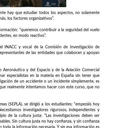
ente hay que estudiar todos los aspectos, no solamente
s, los factores organizativos”.
ormación: “queremos contribuir a la seguridad del vuelo
dentes, en modo reactivo”.
del INACC y vocal de la Comisión de Investigación de
n representantes de las entidades que colaboran y apoyan
o Aeronáutico y del Espacio y de la Aviación Comercial
ar especialistas en la materia en España sin tener que
stigación de un accidente o un incidente simplemente, es
o que realmente intentamos hacer con este curso, que no
eas (SEPLA), se dirigió a los estudiantes: “empezáis hoy
Necesitamos investigadores rigurosos, independientes y
pio de la cultura justa: “Las investigaciones deben ser
bles. Sin cultura justa no hay confianza, y sin confianza
n toda la información necesaria. Y sin esa información es