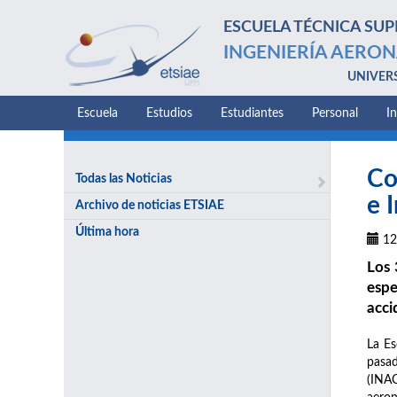
ESCUELA TÉCNICA SUP
INGENIERÍA AERON
UNIVER
Escuela
Estudios
Estudiantes
Personal
I
Co
Todas las Noticias
e 
Archivo de noticias ETSIAE
Última hora
12
Los 
espe
acci
La Es
pasad
(INAC