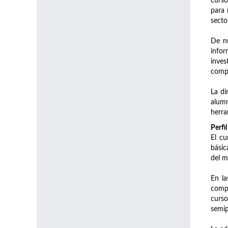
curso
para 
sector
De nu
info
inves
compa
La di
alumn
herra
Perfi
El cu
básic
del m
En la
compe
curs
semip