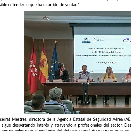
ible entender lo que ha ocurrido de verdad”.
errat Mestres, directora de la Agencia Estatal de Seguridad Aérea (AE
 sigue despertando interés y atrayendo a profesionales del sector.