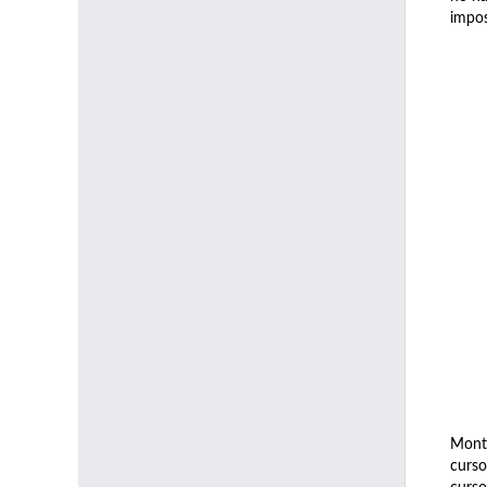
impos
Monts
curso