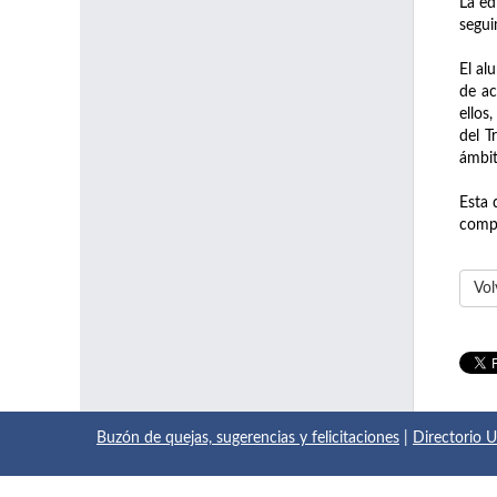
La ed
segui
El al
de ac
ellos
del T
ámbit
Esta 
compr
Vol
Buzón de quejas, sugerencias y felicitaciones
|
Directorio