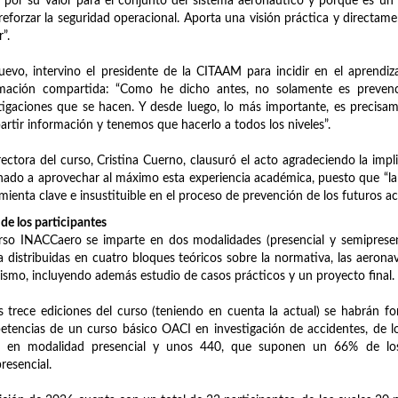
 por su valor para el conjunto del sistema aeronáutico y porque es un e
reforzar la seguridad operacional. Aporta una visión práctica y directame
”.
evo, intervino el presidente de la CITAAM para incidir en el aprendiza
rmación compartida: “Como he dicho antes, no solamente es prevenc
tigaciones que se hacen. Y desde luego, lo más importante, es precis
rtir información y tenemos que hacerlo a todos los niveles”.
rectora del curso, Cristina Cuerno, clausuró el acto agradeciendo la imp
ado a aprovechar al máximo esta experiencia académica, puesto que “la
mienta clave e insustituible en el proceso de prevención de los futuros ac
l de los participantes
rso INACCaero se imparte en dos modalidades (presencial y semiprese
a distribuidas en cuatro bloques teóricos sobre la normativa, las aerona
ismo, incluyendo además estudio de casos prácticos y un proyecto final.
s trece ediciones del curso (teniendo en cuenta la actual) se habrán
tencias de un curso básico OACI en investigación de accidentes, de l
o en modalidad presencial y unos 440, que suponen un 66% de los 
resencial.