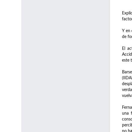
Expli
facto
Y en 
de fo
El ac
Accid
este 
Barse
(IIDA
despl
verda
vuelv
Ferna
una f
consc
perci
no ha