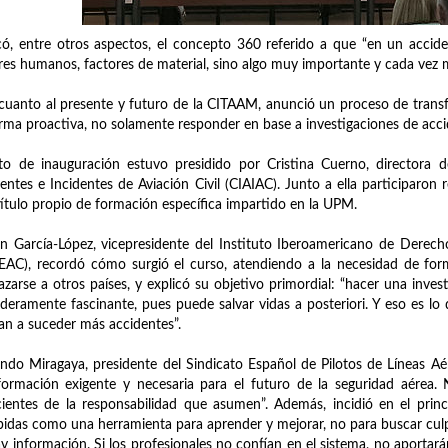
có, entre otros aspectos, el concepto 360 referido a que “en un accid
res humanos, factores de material, sino algo muy importante y cada vez má
cuanto al presente y futuro de la CITAAM, anunció un proceso de transf
rma proactiva, no solamente responder en base a investigaciones de acci
to de inauguración estuvo presidido por Cristina Cuerno, directora 
entes e Incidentes de Aviación Civil (CIAIAC). Junto a ella participaro
título propio de formación específica impartido en la UPM.
n García-López, vicepresidente del Instituto Iberoamericano de Derech
EAC), recordó cómo surgió el curso, atendiendo a la necesidad de form
azarse a otros países, y explicó su objetivo primordial: “hacer una inve
deramente fascinante, pues puede salvar vidas a posteriori. Y eso es l
an a suceder más accidentes”.
ndo Miragaya, presidente del Sindicato Español de Pilotos de Líneas Aér
ormación exigente y necesaria para el futuro de la seguridad aérea. 
ientes de la responsabilidad que asumen”. Además, incidió en el princi
bidas como una herramienta para aprender y mejorar, no para buscar culpa
y información. Si los profesionales no confían en el sistema, no aportará