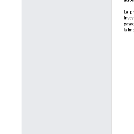
aeron
La pr
Inves
pasad
la im