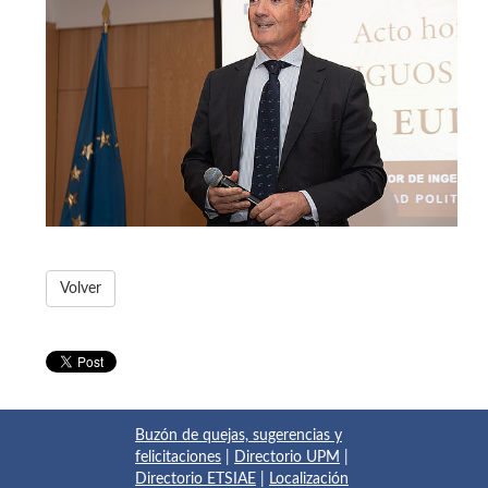
Volver
Buzón de quejas, sugerencias y
felicitaciones
|
Directorio UPM
|
Directorio ETSIAE
|
Localización