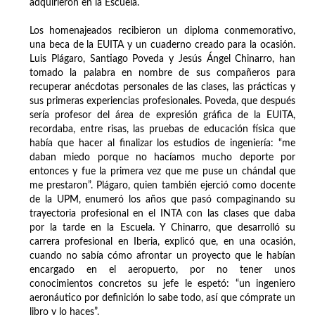
adquirieron en la Escuela.
Los homenajeados recibieron un diploma conmemorativo,
una beca de la EUITA y un cuaderno creado para la ocasión.
Luis Plágaro, Santiago Poveda y Jesús Ángel Chinarro, han
tomado la palabra en nombre de sus compañeros para
recuperar anécdotas personales de las clases, las prácticas y
sus primeras experiencias profesionales. Poveda, que después
sería profesor del área de expresión gráfica de la EUITA,
recordaba, entre risas, las pruebas de educación física que
había que hacer al finalizar los estudios de ingeniería: “me
daban miedo porque no hacíamos mucho deporte por
entonces y fue la primera vez que me puse un chándal que
me prestaron”. Plágaro, quien también ejerció como docente
de la UPM, enumeró los años que pasó compaginando su
trayectoria profesional en el INTA con las clases que daba
por la tarde en la Escuela. Y Chinarro, que desarrolló su
carrera profesional en Iberia, explicó que, en una ocasión,
cuando no sabía cómo afrontar un proyecto que le habían
encargado en el aeropuerto, por no tener unos
conocimientos concretos su jefe le espetó: “un ingeniero
aeronáutico por definición lo sabe todo, así que cómprate un
libro y lo haces”.