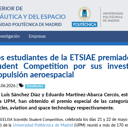
ERIOR DE
ÁUTICA Y DEL ESPACIO
SIDAD POLITÉCNICA DE MADRID
nvestigación
Empresas
s estudiantes de la ETSIAE premiado
udent Competition por sus invest
opulsión aeroespacial
.06.2026
|
Estudiantes
 Luis Sánchez Díaz y Eduardo Martínez-Abarca Cercós, est
a UPM, han obtenido el premio especial de las categorí
cles, aviation and space technology respectivamente.
 EELISA Scientific Student Competition
, celebrada los días 21 y 22 de mayo 
I) de la
Universidad Politécnica de Madrid
(UPM) reunió a más de 170 es