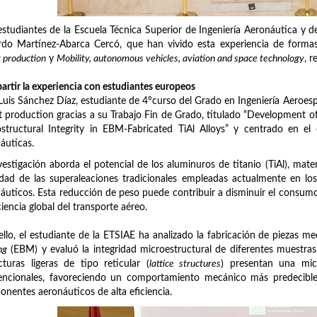
studiantes de la Escuela Técnica Superior de Ingeniería Aeronáutica y d
do Martínez-Abarca Cercó, que han vivido esta experiencia de formas
 production
y
Mobility, autonomous vehicles, aviation and space technology
, 
rtir la experiencia con estudiantes europeos
Luis Sánchez Díaz, estudiante de 4ºcurso del Grado en Ingeniería Aeroespa
 production gracias a su Trabajo Fin de Grado, titulado “Development of
structural Integrity in EBM-Fabricated TiAl Alloys” y centrado en el 
áuticas.
vestigación aborda el potencial de los aluminuros de titanio (TiAl), mat
dad de las superaleaciones tradicionales empleadas actualmente en los
áuticos. Esta reducción de peso puede contribuir a disminuir el consumo
iciencia global del transporte aéreo.
ello, el estudiante de la ETSIAE ha analizado la fabricación de piezas me
ng
(EBM) y evaluó la integridad microestructural de diferentes muestra
cturas ligeras de tipo reticular (
lattice structures
) presentan una mic
ncionales, favoreciendo un comportamiento mecánico más predecible y
nentes aeronáuticos de alta eficiencia.