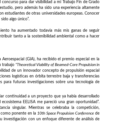
l concurso para dar visibilidad a mi Trabajo Fin de Grado
 estudio, pero además ha sido una experiencia altamente
on estudiantes de otras universidades europeas. Conocer
sido algo único”.
imiento ha aumentado todavía más mis ganas de seguir
tribuir tanto a la sostenibilidad ambiental como a hacer
Aeroespacial (GIA), ha recibido el premio especial en la
u trabajo
“Theoretical Viability of Beamed-Core Propulsion in
iabilidad de un innovador concepto de propulsión espacial
iones logísticas en órbita terrestre baja y transferencias
ses para futuras investigaciones sobre una tecnología de
ar continuidad a un proyecto que ya había desarrollado
el ecosistema EELISA me pareció una gran oportunidad”.
ncia singular. Mientras se celebraba la competición,
do como ponente en la
10th Space Propulsion Conference
de
su investigación con un enfoque diferente de análisis de