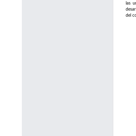
las u
desar
del c