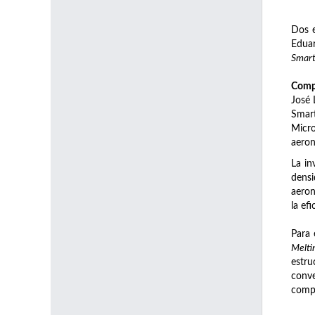
Dos e
Eduar
Smart
Compa
José 
Smart
Micro
aeron
La in
densi
aeron
la ef
Para 
Melti
estru
conve
compo