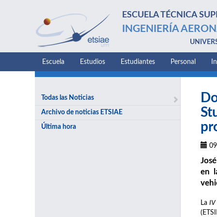
ESCUELA TÉCNICA SUP
INGENIERÍA AERON
UNIVER
Escuela
Estudios
Estudiantes
Personal
I
Do
Todas las Noticias
St
Archivo de noticias ETSIAE
pr
Última hora
09
José
en l
vehi
La
IV
(ETSI