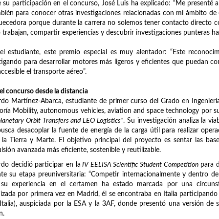
 su participación en el concurso, José Luis ha explicado: “Me presenté a
bién para conocer otras investigaciones relacionadas con mi ámbito de
uecedora porque durante la carrera no solemos tener contacto directo c
trabajan, compartir experiencias y descubrir investigaciones punteras ha 
el estudiante, este premio especial es muy alentador: “Este reconoc
tigando para desarrollar motores más ligeros y eficientes que puedan con
ccesible el transporte aéreo”.
 el concurso desde la distancia
do Martínez-Abarca, estudiante de primer curso del Grado en Ingeniería 
oría Mobility, autonomous vehicles, aviation and space technology por s
planetary Orbit Transfers and LEO Logistics”
. Su investigación analiza la v
usca desacoplar la fuente de energía de la carga útil para realizar operac
 la Tierra y Marte. El objetivo principal del proyecto es sentar las ba
lsión avanzada más eficiente, sostenible y reutilizable.
do decidió participar en la
IV EELISA Scientific Student Competition
para d
te su etapa preuniversitaria: “Competir internacionalmente y dentro d
 su experiencia en el certamen ha estado marcada por una circunsta
izada por primera vez en Madrid, él se encontraba en Italia participan
(Italia), auspiciada por la ESA y la 3AF, donde presentó una versión de 
n.