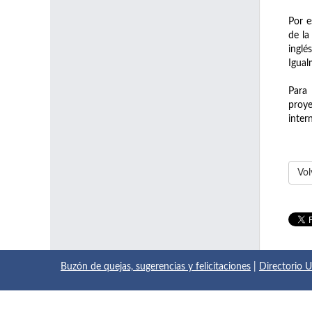
Por e
de la
inglé
Igual
Para
proye
inter
Vol
Buzón de quejas, sugerencias y felicitaciones
|
Directorio