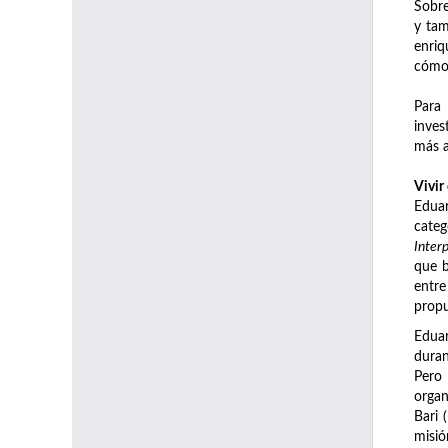
Sobre
y tam
enriq
cómo 
Para 
inves
más a
Vivir
Eduar
categ
Inter
que b
entre
propu
Eduar
duran
Pero
organ
Bari 
misió