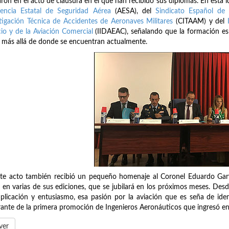
aron en el acto de clausura en el que han recibido sus diplomas. En esta id
encia Estatal de Seguridad Aérea
(AESA), del
Sindicato Español de 
tigación Técnica de Accidentes de Aeronaves Militares
(CITAAM) y del
io y de la Aviación Comercial
(IIDAEAC), señalando que la formación es u
 más allá de donde se encuentran actualmente.
te acto también recibió un pequeño homenaje al Coronel Eduardo Garva
 en varias de sus ediciones, que se jubilará en los próximos meses. Des
plicación y entusiasmo, esa pasión por la aviación que es seña de ide
rante de la primera promoción de Ingenieros Aeronáuticos que ingresó en
ver