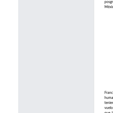
posg
Méxic
Franc
human
tenie
vuelo
que l