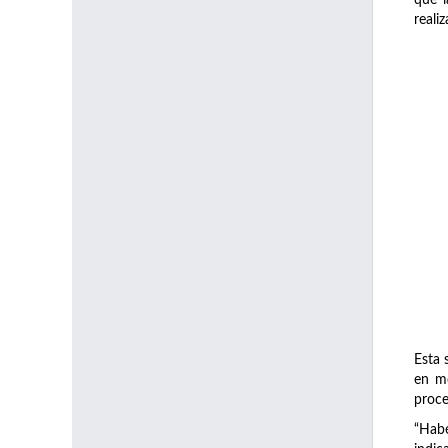
reali
Esta 
en mo
proce
“Habé