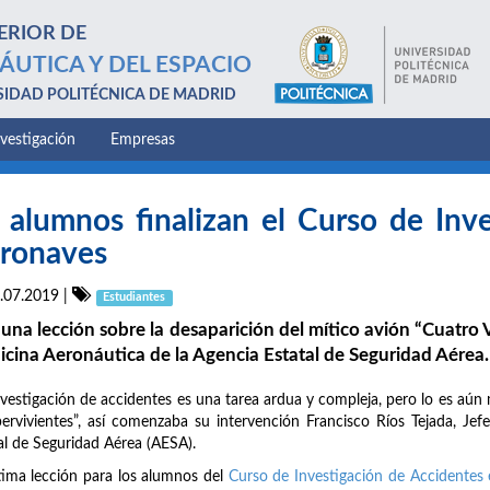
ERIOR DE
ÁUTICA Y DEL ESPACIO
SIDAD POLITÉCNICA DE MADRID
nvestigación
Empresas
 alumnos finalizan el Curso de Inv
ronaves
.07.2019
|
Estudiantes
una lección sobre la desaparición del mítico avión “Cuatro Vi
cina Aeronáutica de la Agencia Estatal de Seguridad Aérea.
nvestigación de accidentes es una tarea ardua y compleja, pero lo es aún m
ervivientes”, así comenzaba su intervención Francisco Ríos Tejada, Je
al de Seguridad Aérea (AESA).
tima lección para los alumnos del
Curso de Investigación de Accidentes