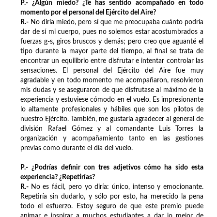
P.- ¿Algún miedo? ¿Te has sentido acompañado en todo
momento por el personal del Ejército del Aire?
R.-
No diría miedo, pero sí que me preocupaba cuánto podría
dar de sí mi cuerpo, pues no solemos estar acostumbrados a
fuerzas g-s, giros bruscos y demás; pero creo que aguanté el
tipo durante la mayor parte del tiempo, al final se trata de
encontrar un equilibrio entre disfrutar e intentar controlar las
sensaciones. El personal del Ejército del Aire fue muy
agradable y en todo momento me acompañaron, resolvieron
mis dudas y se aseguraron de que disfrutase al máximo de la
experiencia y estuviese cómodo en el vuelo. Es impresionante
lo altamente profesionales y hábiles que son los pilotos de
nuestro Ejército. También, me gustaría agradecer al general de
división Rafael Gómez y al comandante Luis Torres la
organización y acompañamiento tanto en las gestiones
previas como durante el día del vuelo.
P.- ¿Podrías definir con tres adjetivos cómo ha sido esta
experiencia? ¿Repetirías?
R.-
No es fácil, pero yo diría: único, intenso y emocionante.
Repetiría sin dudarlo, y sólo por esto, ha merecido la pena
todo el esfuerzo. Estoy seguro de que este premio puede
animar e inspirar a muchos estudiantes a dar lo mejor de