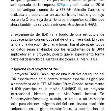
será operado de la empresa
B2Space
, cofundada en 2016
por un antiguo alumno de la ETSIAE (Valentín Canales) y
dedicada a proporcionar un acceso fiable, flexible y de bajo
coste a la Órbita Baja de la Tierra para pequeños satélites que
ahora también da servicio a misiones
Near Space & HAPS
.
El experimento del IDR irá a bordo de una estructura de
B2Space junto con un CubeSat de otra universidad. El vuelo
tendrá una duración de unas 6 horas. Tras el aterrizaje, todos
los datos serán analizados por los estudiantes de la UPM
implicados en el proyecto, puesto que el experimento forma
parte del desarrollo de sus tesis doctorales, TFMs y TFGs.
Inspirados en el proyecto SUNRISE
El proyecto TASEC-Lab surge de una iniciativa del equipo del
IDR especializado en el control térmico espacial, dirigido por
la catedrática de la ETSIAE Isabel Pérez Grande. Actualmente
el IDR participa en la misión SUNRISE III, un proyecto
internacional liderado por el Max-Planck Institut für
Sonnensystemforschung alemán, en torno a un telescopio
solar para obtener imágenes del Sol con elevada resolución
embarcado en un globo estratosférico. La contribución del