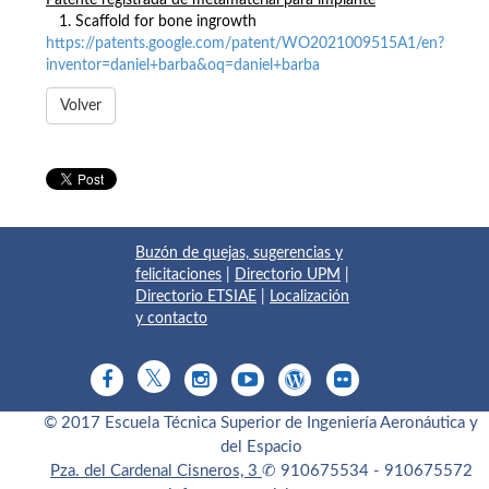
Patente registrada de metamaterial para implante
1. Scaffold for bone ingrowth
https://patents.google.com/patent/WO2021009515A1/en?
inventor=daniel+barba&oq=daniel+barba
Volver
Buzón de quejas, sugerencias y
felicitaciones
|
Directorio UPM
|
Directorio ETSIAE
|
Localización
y contacto
© 2017 Escuela Técnica Superior de Ingeniería Aeronáutica y
del Espacio
Pza. del Cardenal Cisneros, 3
✆ 910675534 - 910675572