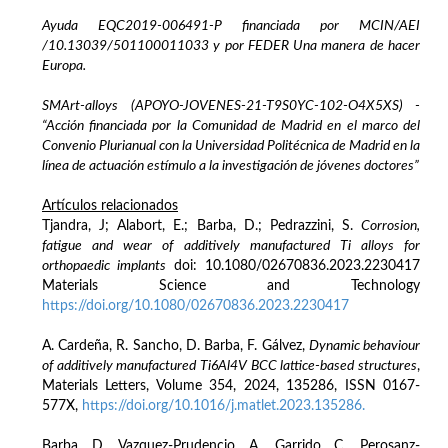
Ayuda EQC2019-006491-P financiada por MCIN/AEI
/10.13039/501100011033 y por FEDER Una manera de hacer
Europa.
SMArt-alloys (APOYO-JOVENES-21-T9S0YC-102-O4X5XS) -
“Acción financiada por la Comunidad de Madrid en el marco del
Convenio Plurianual con la Universidad Politécnica de Madrid en la
línea de actuación estímulo a la investigación de jóvenes doctores”
Artículos relacionados
Tjandra, J; Alabort, E.; Barba, D.; Pedrazzini, S.
Corrosion,
fatigue and wear of additively manufactured Ti alloys for
orthopaedic implants
doi: 10.1080/02670836.2023.2230417
Materials Science and Technology
https://doi.org/10.1080/02670836.2023.2230417
A. Cardeña, R. Sancho, D. Barba, F. Gálvez,
Dynamic behaviour
of additively manufactured Ti6Al4V BCC lattice-based structures
,
Materials Letters, Volume 354, 2024, 135286, ISSN 0167-
577X,
https://doi.org/10.1016/j.matlet.2023.135286.
Barba, D., Vazquez-Prudencio, A., Garrido, C., Perosanz-