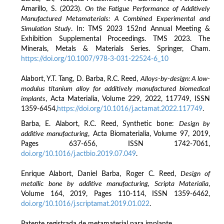
Amarillo, S. (2023).
On the Fatigue Performance of Additively
Manufactured Metamaterials: A Combined Experimental and
Simulation Study
. In: TMS 2023 152nd Annual Meeting &
Exhibition Supplemental Proceedings. TMS 2023. The
Minerals, Metals & Materials Series. Springer, Cham.
https://doi.org/10.1007/978-3-031-22524-6_10
Alabort, Y.T. Tang, D. Barba, R.C. Reed,
Alloys-by-design: A low-
modulus titanium alloy for additively manufactured biomedical
implants
, Acta Materialia, Volume 229, 2022, 117749, ISSN
1359-6454,
https://doi.org/10.1016/j.actamat.2022.117749
.
Barba, E. Alabort, R.C. Reed, Synthetic bone:
Design by
additive manufacturing
, Acta Biomaterialia, Volume 97, 2019,
Pages 637-656, ISSN 1742-7061,
doi.org/10.1016/j.actbio.2019.07.049
.
Enrique Alabort, Daniel Barba, Roger C. Reed,
Design of
metallic bone by additive manufacturing, Scripta Materialia
,
Volume 164, 2019, Pages 110-114, ISSN 1359-6462,
doi.org/10.1016/j.scriptamat.2019.01.022
.