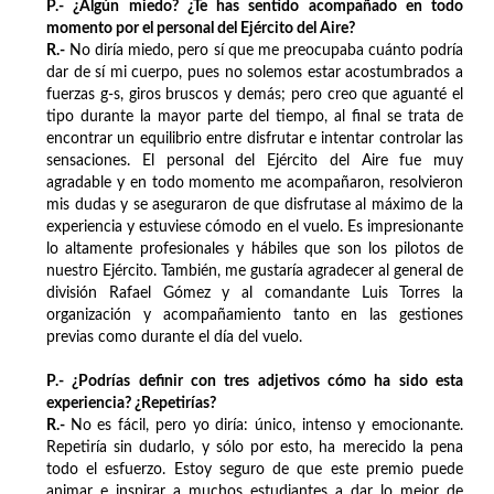
P.- ¿Algún miedo? ¿Te has sentido acompañado en todo
momento por el personal del Ejército del Aire?
R.-
No diría miedo, pero sí que me preocupaba cuánto podría
dar de sí mi cuerpo, pues no solemos estar acostumbrados a
fuerzas g-s, giros bruscos y demás; pero creo que aguanté el
tipo durante la mayor parte del tiempo, al final se trata de
encontrar un equilibrio entre disfrutar e intentar controlar las
sensaciones. El personal del Ejército del Aire fue muy
agradable y en todo momento me acompañaron, resolvieron
mis dudas y se aseguraron de que disfrutase al máximo de la
experiencia y estuviese cómodo en el vuelo. Es impresionante
lo altamente profesionales y hábiles que son los pilotos de
nuestro Ejército. También, me gustaría agradecer al general de
división Rafael Gómez y al comandante Luis Torres la
organización y acompañamiento tanto en las gestiones
previas como durante el día del vuelo.
P.- ¿Podrías definir con tres adjetivos cómo ha sido esta
experiencia? ¿Repetirías?
R.-
No es fácil, pero yo diría: único, intenso y emocionante.
Repetiría sin dudarlo, y sólo por esto, ha merecido la pena
todo el esfuerzo. Estoy seguro de que este premio puede
animar e inspirar a muchos estudiantes a dar lo mejor de