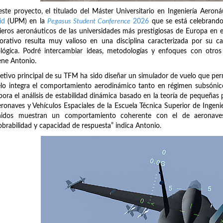
ste proyecto, el titulado del Máster Universitario en Ingeniería Aeron
id
(UPM) en la
Pegasus Student Conference
2026
que se está celebrand
ieros aeronáuticos de las universidades más prestigiosas de Europa en e
orativo resulta muy valioso en una disciplina caracterizada por su ca
lógica. Podré intercambiar ideas, metodologías y enfoques con otros 
ene Antonio.
jetivo principal de su TFM ha sido diseñar un simulador de vuelo que permi
o integra el comportamiento aerodinámico tanto en régimen subsónico
pora el análisis de estabilidad dinámica basado en la teoría de pequeñas
ronaves y Vehículos Espaciales de la Escuela Técnica Superior de Ingenie
nidos muestran un comportamiento coherente con el de aeronaves
brabilidad y capacidad de respuesta” indica Antonio.