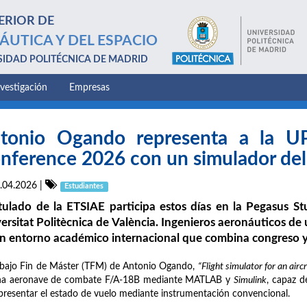
ERIOR DE
ÁUTICA Y DEL ESPACIO
SIDAD POLITÉCNICA DE MADRID
nvestigación
Empresas
tonio Ogando representa a la U
nference 2026 con un simulador de
.04.2026
|
Estudiantes
itulado de la ETSIAE participa estos días en la Pegasus 
ersitat Politècnica de València. Ingenieros aeronáuticos de
n entorno académico internacional que combina congreso y
abajo Fin de Máster (TFM) de Antonio Ogando,
“Flight simulator for an air
na aeronave de combate F/A-18B mediante MATLAB y
Simulink
, capaz d
presentar el estado de vuelo mediante instrumentación convencional.