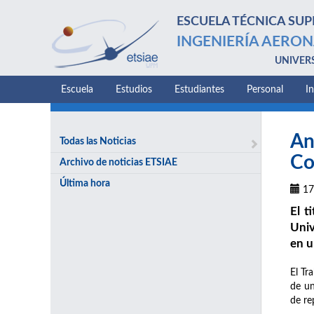
ESCUELA TÉCNICA SUP
INGENIERÍA AERON
UNIVER
Escuela
Estudios
Estudiantes
Personal
I
An
Todas las Noticias
Co
Archivo de noticias ETSIAE
Última hora
17
El t
Univ
en u
El Tr
de u
de re