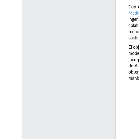
Con e
Madr
ingen
colab
tecno
sosti
El ob
model
incor
de Ae
obte
manio