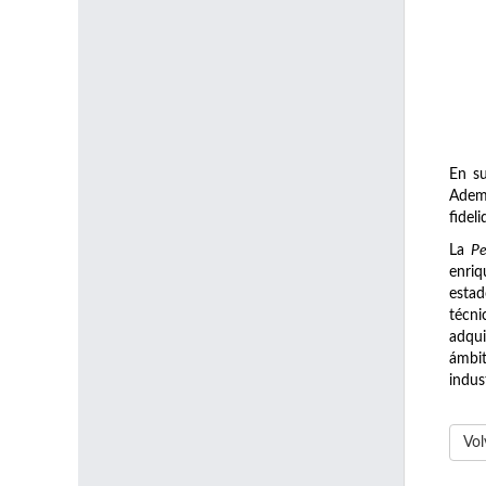
En su
Ademá
fidel
La
Pe
enriq
estad
técni
adqui
ámbit
indus
Vol