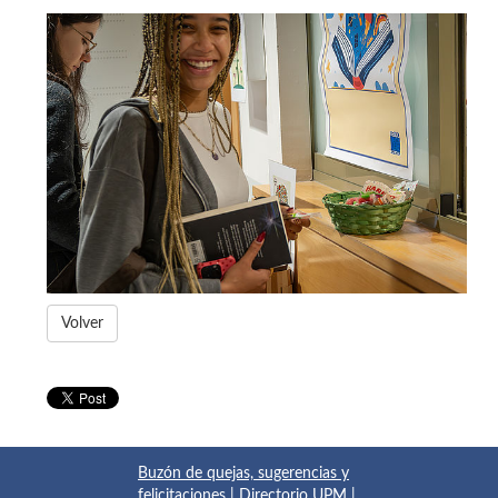
Volver
Buzón de quejas, sugerencias y
felicitaciones
|
Directorio UPM
|