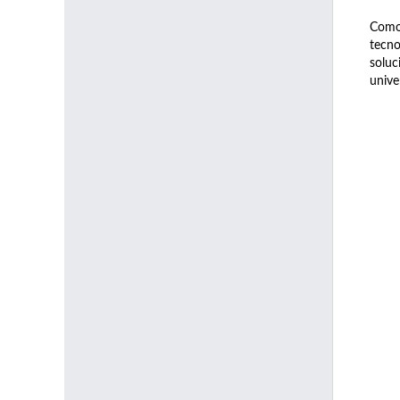
Como 
tecno
soluc
unive