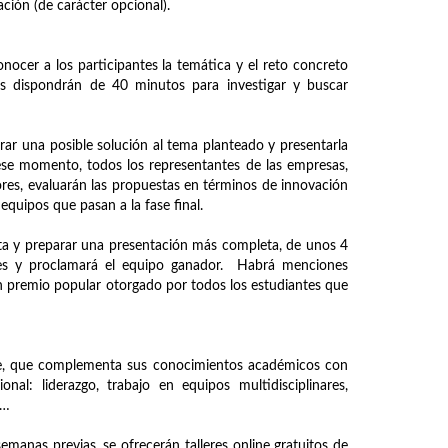
ción (de carácter opcional).
onocer a los participantes la temática y el reto concreto
os dispondrán de 40 minutos para investigar y buscar
ar una posible solución al tema planteado y presentarla
ese momento, todos los representantes de las empresas,
res, evaluarán las propuestas en términos de innovación
equipos que pasan a la fase final.
sta y preparar una presentación más completa, de unos 4
ones y proclamará el equipo ganador. Habrá menciones
n premio popular otorgado por todos los estudiantes que
nte, que complementa sus conocimientos académicos con
l: liderazgo, trabajo en equipos multidisciplinares,
s…
manas previas, se ofrecerán talleres online gratuitos de