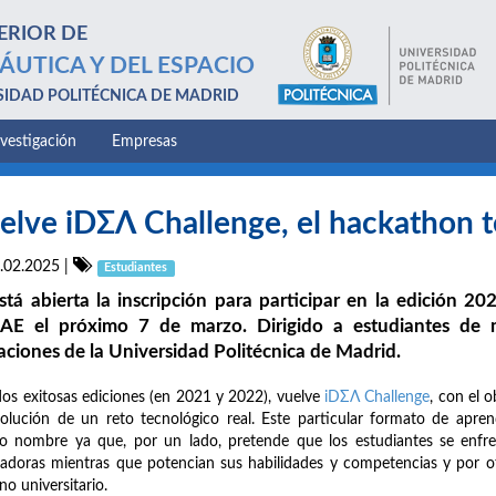
ERIOR DE
ÁUTICA Y DEL ESPACIO
SIDAD POLITÉCNICA DE MADRID
nvestigación
Empresas
elve iDΣΛ Challenge, el hackathon t
.02.2025
|
Estudiantes
stá abierta la inscripción para participar en la edición 2
AE el próximo 7 de marzo. Dirigido a estudiantes de 
laciones de la Universidad Politécnica de Madrid.
dos exitosas ediciones (en 2021 y 2022), vuelve
iDΣΛ Challenge
, con el 
solución de un reto tecnológico real. Este particular formato de apre
 nombre ya que, por un lado, pretende que los estudiantes se enfren
adoras mientras que potencian sus habilidades y competencias y por ot
no universitario.