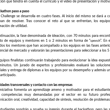
ción que tendrá en cuenta el currículo y el vídeo de presentación y motiva
ckathon paso a paso
Challenge se desarrolla en cuatro fases. Al inicio del mismo se dará a c
an de resolver. Tras conocer el reto al que se enfrentan, los equip
mación de utilidad.
tinuación, la fase denominada de ideación, con 70 minutos para encontr
sto de equipos y mentores en 1 o 2 minutos en forma de “
speech
”. En 
idos los mentores que han acompañado a los equipos en las fases anterio
encial de mercado y valorarán las presentaciones para seleccionar a los 5 
quipos finalistas continuarán trabajando para evolucionar la idea expue
minutos. Un jurado de expertos y profesionales evaluará las soluci
iales y entrega de diplomas a los equipos por su desempeño y además u
articipado.
idades transversales y contacto con las empresas
iniciativa fomenta un aprendizaje ameno y motivador para el estudia
 competencias muy demandadas por el sector en su futuro profesiona
icación oral, creatividad, capacidad de síntesis, resolución de problema
studiantes pondrán a prueba su ingenio durante el hackathon, pero las se