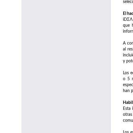
selec
El ha
iDΣΛ 
que h
infor
A con
al re
inclu
y pot
Los e
o 5 
espec
han p
Habil
Esta 
otras
comun
Los e