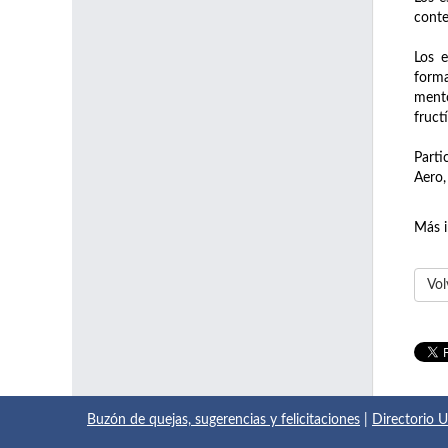
conte
Los e
form
mento
fruct
Parti
Aero,
Más 
Vol
Buzón de quejas, sugerencias y felicitaciones
|
Directorio