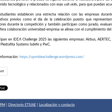
nido tecnológico y relacionados con esas
soft skills
, para que puedan acu
studiantes establecen una estrecha relación con las empresas durante
ativos previos como el día de la celebración puesto que representa
res durante la competición y también participan como jurado, evaluand
ífera colaboración universidad-empresa se alinea con el cumplimiento del 
cipan en iDΣΛ Challenge 2025 las siguientes empresas: Airbus, AERTEC
 Piedrafita Systems Isdefe y PwC.
información:
https://upmideachallenge.wordpress.com/
ver
 UPM
|
Directorio ETSIAE
|
Localización y contacto