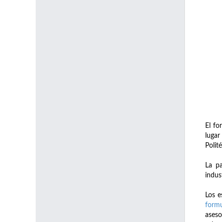
El fo
lugar
Polit
La pa
indus
Los e
formu
aseso