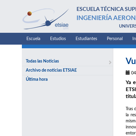
ESCUELA TÉCNICA SUP
INGENIERÍA AERON
UNIVER
Escuela
Estudios
Estudiantes
Personal
I
Vu
Todas las Noticias
Archivo de noticias ETSIAE
04
Última hora
Ya e
ETSI
titu
Tras 
la re
mismo
innov
entor