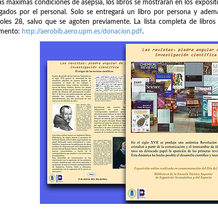
as máximas condiciones de asepsia, los libros se mostrarán en los expositor
gados por el personal. Solo se entregará un libro por persona y ademá
oles 28, salvo que se agoten previamente. La lista completa de libro
mento:
http://aerobib.aero.upm.es/donacion.pdf
.