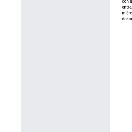
con l
entre
miérc
docu