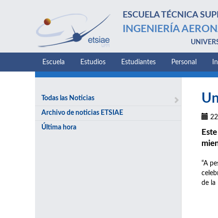
ESCUELA TÉCNICA SUP
INGENIERÍA AERON
UNIVER
Escuela
Estudios
Estudiantes
Personal
I
Un
Todas las Noticias
Archivo de noticias ETSIAE
22
Última hora
Este
mien
“A pe
celeb
de la