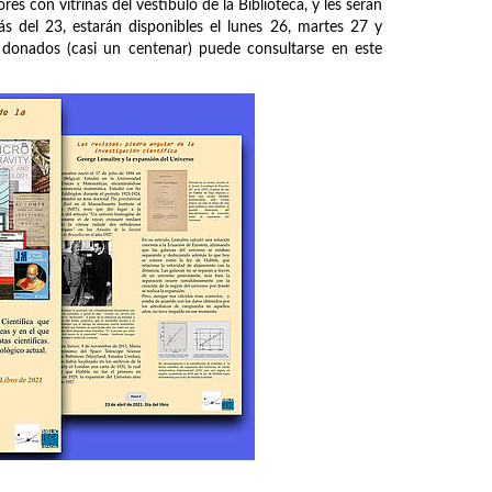
es con vitrinas del vestíbulo de la Biblioteca, y les serán
s del 23, estarán disponibles el lunes 26, martes 27 y
s donados (casi un centenar) puede consultarse en este