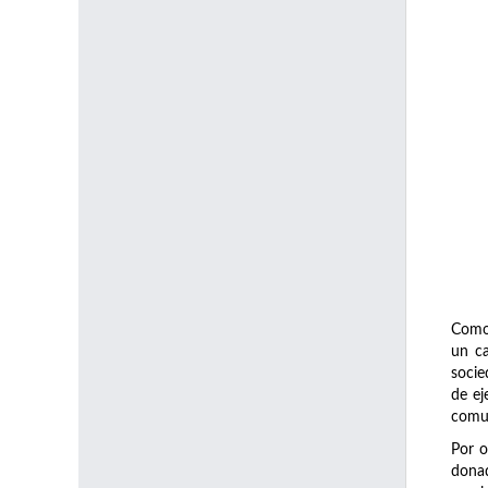
Como 
un ca
socie
de ej
comun
Por o
donad