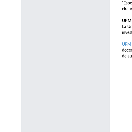
“Espe
circu
UPM 
La Un
inves
UPM 
docen
de au