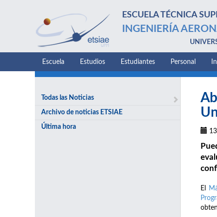
ESCUELA TÉCNICA SUP
INGENIERÍA AERON
UNIVER
Escuela
Estudios
Estudiantes
Personal
I
Ab
Todas las Noticias
Un
Archivo de noticias ETSIAE
Última hora
13
Pue
eval
conf
El
Má
Progr
obten