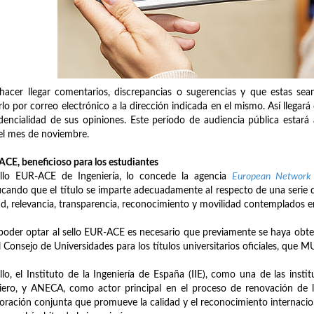
hacer llegar comentarios, discrepancias o sugerencias y que estas sea
rlo por correo electrónico a la dirección indicada en el mismo. Así llegará
dencialidad de sus opiniones. Este período de audiencia pública estará a
el mes de noviembre.
CE, beneficioso para los estudiantes
ello EUR-ACE de Ingeniería, lo concede la agencia
European Network f
ficando que el título se imparte adecuadamente al respecto de una serie 
ad, relevancia, transparencia, reconocimiento y movilidad contemplados 
poder optar al sello EUR-ACE es necesario que previamente se haya obten
l Consejo de Universidades para los títulos universitarios oficiales, que
llo, el Instituto de la Ingeniería de España (IIE), como una de las inst
iero, y ANECA, como actor principal en el proceso de renovación de l
oración conjunta que promueve la calidad y el reconocimiento internacion