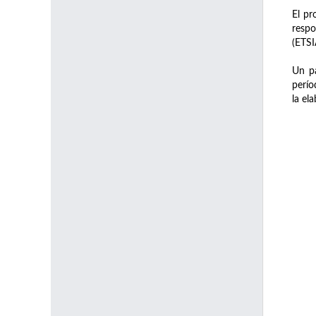
El pr
respo
(ETSI
Un pa
perío
la el