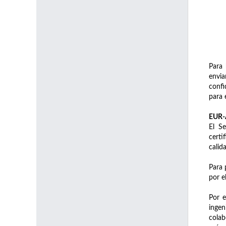
Para 
envia
confi
para 
EUR-A
El S
certi
calid
Para 
por e
Por e
ingen
colab