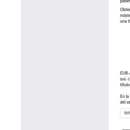
paíse
Obten
máste
una t
EUR-A
sus c
título
En la
del s
Vol