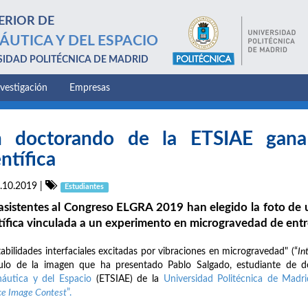
ERIOR DE
ÁUTICA Y DEL ESPACIO
SIDAD POLITÉCNICA DE MADRID
nvestigación
Empresas
 doctorando de la ETSIAE gana
entífica
.10.2019
|
Estudiantes
asistentes al Congreso ELGRA 2019 han elegido la foto d
tífica vinculada a un experimento en microgravedad de entr
tabilidades interfaciales excitadas por vibraciones en microgravedad" (“
In
ítulo de la imagen que ha presentado Pablo Salgado, estudiante de 
áutica y del Espacio
(ETSIAE) de la
Universidad Politécnica de Madri
ce Image Contest
”.