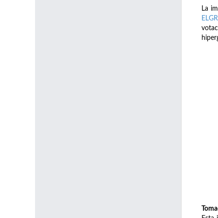
La im
ELG
votac
hiper
Tomad