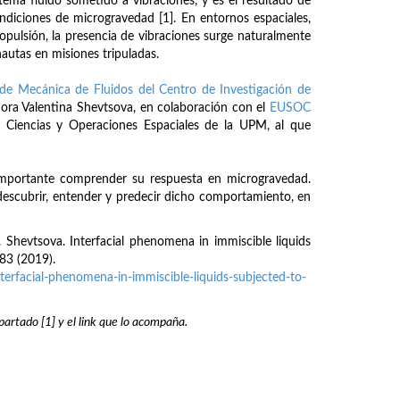
stema fluido sometido a vibraciones, y es el resultado de
ndiciones de microgravedad [1]. En entornos espaciales,
opulsión, la presencia de vibraciones surge naturalmente
autas en misiones tripuladas.
de Mecánica de Fluidos del Centro de Investigación de
adora Valentina Shevtsova, en colaboración con el
EUSOC
 Ciencias y Operaciones Espaciales de la UPM, al que
 importante comprender su respuesta en microgravedad.
descubrir, entender y predecir dicho comportamiento, en
. Shevtsova. Interfacial phenomena in immiscible liquids
883 (2019).
terfacial-phenomena-in-immiscible-liquids-subjected-to-
partado [1] y el link que lo acompaña.