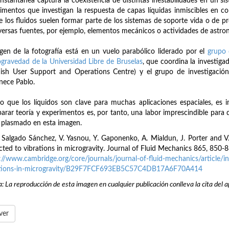
instantánea captura la coexistencia de distintas inestabilidades en un si
imentos que investigan la respuesta de capas líquidas inmiscibles en co
 los fluidos suelen formar parte de los sistemas de soporte vida o de pr
versas fuentes, por ejemplo, elementos mecánicos o actividades de astron
igen de la fotografía está en un vuelo parabólico liderado por el
grupo 
gravedad de la Universidad Libre de Bruselas
, que coordina la investig
ish User Support and Operations Centre) y el grupo de investigación
nece Pablo.
o que los líquidos son clave para muchas aplicaciones espaciales, es
rar teoría y experimentos es, por tanto, una labor imprescindible para 
 plasmado en esta imagen.
. Salgado Sánchez, V. Yasnou, Y. Gaponenko, A. Mialdun, J. Porter and V
cted to vibrations in microgravity. Journal of Fluid Mechanics 865, 850-
://www.cambridge.org/core/journals/journal-of-fluid-mechanics/article/in
ations-in-microgravity/B29F7FCF693EB5C57C4DB17A6F70A414
: La reproducción de esta imagen en cualquier publicación conlleva la cita del a
ver