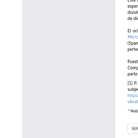
Esta 
exper
donde
de di
El or
Micro
(Span
perte
Puest
Compa
parte
[1] P
subje
https
vibr
* Nota
Vol