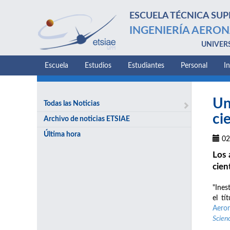
ESCUELA TÉCNICA SUP
INGENIERÍA AERON
UNIVER
Escuela
Estudios
Estudiantes
Personal
I
Un
Todas las Noticias
ci
Archivo de noticias ETSIAE
Última hora
02
Los 
cien
"Ines
el t
Aeron
Scien