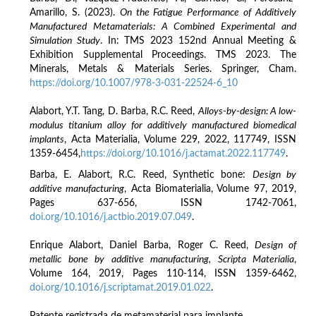
Amarillo, S. (2023).
On the Fatigue Performance of Additively
Manufactured Metamaterials: A Combined Experimental and
Simulation Study
. In: TMS 2023 152nd Annual Meeting &
Exhibition Supplemental Proceedings. TMS 2023. The
Minerals, Metals & Materials Series. Springer, Cham.
https://doi.org/10.1007/978-3-031-22524-6_10
Alabort, Y.T. Tang, D. Barba, R.C. Reed,
Alloys-by-design: A low-
modulus titanium alloy for additively manufactured biomedical
implants
, Acta Materialia, Volume 229, 2022, 117749, ISSN
1359-6454,
https://doi.org/10.1016/j.actamat.2022.117749
.
Barba, E. Alabort, R.C. Reed, Synthetic bone:
Design by
additive manufacturing
, Acta Biomaterialia, Volume 97, 2019,
Pages 637-656, ISSN 1742-7061,
doi.org/10.1016/j.actbio.2019.07.049
.
Enrique Alabort, Daniel Barba, Roger C. Reed,
Design of
metallic bone by additive manufacturing, Scripta Materialia
,
Volume 164, 2019, Pages 110-114, ISSN 1359-6462,
doi.org/10.1016/j.scriptamat.2019.01.022
.