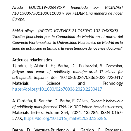
Ayuda EQC2019-006491-P financiada por MCIN/AEI
/10.13039/501100011033 y por FEDER Una manera de hacer
Europa.
SMArt-alloys (APOYO-JOVENES-21-T9S0YC-102-O4X5XS) -
“Acción financiada por la Comunidad de Madrid en el marco del
Convenio Plurianual con la Universidad Politécnica de Madrid en la
línea de actuación estímulo a la investigación de jóvenes doctores”
Artículos relacionados
Tjandra, J; Alabort, E.; Barba, D.; Pedrazzini, S.
Corrosion,
fatigue and wear of additively manufactured Ti alloys for
orthopaedic implants
doi: 10.1080/02670836.2023.2230417
Materials Science and Technology
https://doi.org/10.1080/02670836.2023.2230417
A. Cardeña, R. Sancho, D. Barba, F. Gálvez,
Dynamic behaviour
of additively manufactured Ti6Al4V BCC lattice-based structures
,
Materials Letters, Volume 354, 2024, 135286, ISSN 0167-
577X,
https://doi.org/10.1016/j.matlet.2023.135286.
Barba, D., Vazquez-Prudencio, A., Garrido, C., Perosanz-