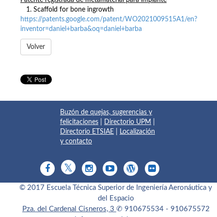
Patente registrada de metamaterial para implante
1. Scaffold for bone ingrowth
https://patents.google.com/patent/WO2021009515A1/en?
inventor=daniel+barba&oq=daniel+barba
Volver
Buzón de quejas, sugerencias y
felicitaciones
|
Directorio UPM
|
Directorio ETSIAE
|
Localización
y contacto
© 2017 Escuela Técnica Superior de Ingeniería Aeronáutica y
del Espacio
Pza. del Cardenal Cisneros, 3
✆ 910675534 - 910675572