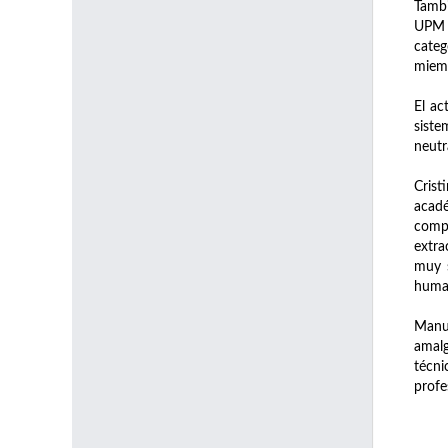
Tambi
UPM y
categ
miemb
El ac
siste
neutr
Crist
acadé
compr
extra
muy s
human
Manu
amalg
técni
profe