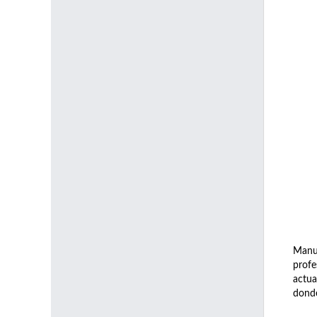
Manu
prof
actua
donde