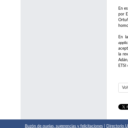
En es
por E
Ortuñ
homo
En l
applic
acept
la re
Adán,
ETSI 
Vol
Buzón de quejas, sugerencias y felicitaciones
|
Directorio