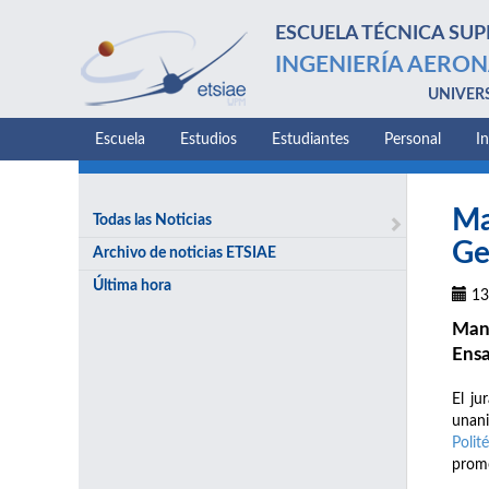
ESCUELA TÉCNICA SUP
INGENIERÍA AERON
UNIVER
Escuela
Estudios
Estudiantes
Personal
I
Ma
Todas las Noticias
Ge
Archivo de noticias ETSIAE
Última hora
13
Manu
Ensa
El ju
unani
Polit
promo