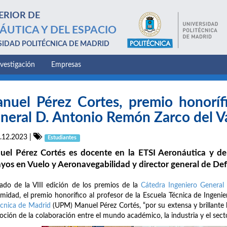
ERIOR DE
ÁUTICA Y DEL ESPACIO
SIDAD POLITÉCNICA DE MADRID
nvestigación
Empresas
nuel Pérez Cortes, premio honorífi
neral D. Antonio Remón Zarco del Va
.12.2023
|
Estudiantes
el Pérez Cortés es docente en la ETSI Aeronáutica y del
yos en Vuelo y Aeronavegabilidad y director general de De
rado de la VIII edición de los premios de la
Cátedra Ingeniero General
midad, el premio honorífico al profesor de la Escuela Técnica de Ingeni
écnica de Madrid
(UPM) Manuel Pérez Cortés, “por su extensa y brillante
ción de la colaboración entre el mundo académico, la industria y el secto