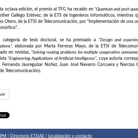
ta octava edición, el premio al TFG ha recaído en
“Quantum and post-quant
sther Gallego Estévez, de la ETS de Ingenieros Informáticos, mientras 
o Otero, de la ETSI de Telecomunicación, por “Implementación de una un
mórfico”.
a categoría de tesis doctoral, se ha premiado a
“Design and experime
ations”,
elaborada por Marta Ferreras Mayo, de la ETSI de Telecomunic
ado en revistas,
“Solving routing problems for multiple cooperative unmanne
vista
“Engineering Applications of Artificial Intelligence”
, cuya autoría corres
 Fernando Jaureguizar Núñez, Juan José Navarro Corcuera y Narciso G
de Telecomunicación).
ver
 UPM
|
Directorio ETSIAE
|
Localización y contacto