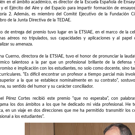
én en el ámbito académico, es director de la Escuela Española de Ensayo
 el Ejército del Aire y del Espacio para impartir formación de ensayos 
oría 2. Además, es miembro del Comité Ejecutivo de la Fundación Cír
ro de la Junta Directiva de la TEDAE.
to de entrega del premio tuvo lugar en la ETSIAE, en el marco de la c
mas aéreos no tripulados, sus capacidades y aplicaciones y al papel
alizar su amenaza.
ina Cuerno, directora de la ETSIAE, tuvo el honor de pronunciar la laud
mico talentoso a la par que un profesional brillante de la defensa 
omiso e implicación con los estudiantes, no solo como docente, sino t
curriculares. “Es difícil encontrar un profesor a tiempo parcial más invo
uperior a la que se establece nominalmente en su contrato”, sostuvo. 
a, su sentido del humor y su carácter conciliador.
el Pérez Cortes recibió este premio “que no esperaba”, con palabra
ama los dos ámbitos a los que he dedicado mi vida profesional. He te
ca, en un viaje en dos direcciones que me ha permitido transmitir los
sional a los estudiantes”.