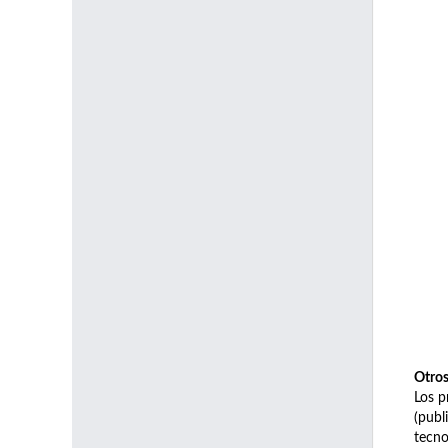
Otro
Los p
(publ
tecno