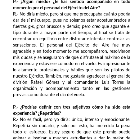
P.- ¿Algún miedo? ¿Te has sentido acompañado en todo
momento por el personal del Ejército del Aire?
R.-
No diría miedo, pero sí que me preocupaba cuánto podría
dar de sí mi cuerpo, pues no solemos estar acostumbrados a
fuerzas g-s, giros bruscos y demás; pero creo que aguanté el
tipo durante la mayor parte del tiempo, al final se trata de
encontrar un equilibrio entre disfrutar e intentar controlar las
sensaciones. El personal del Ejército del Aire fue muy
agradable y en todo momento me acompañaron, resolvieron
mis dudas y se aseguraron de que disfrutase al máximo de la
experiencia y estuviese cómodo en el vuelo. Es impresionante
lo altamente profesionales y hábiles que son los pilotos de
nuestro Ejército. También, me gustaría agradecer al general de
división Rafael Gómez y al comandante Luis Torres la
organización y acompañamiento tanto en las gestiones
previas como durante el día del vuelo.
P.- ¿Podrías definir con tres adjetivos cómo ha sido esta
experiencia? ¿Repetirías?
R.-
No es fácil, pero yo diría: único, intenso y emocionante.
Repetiría sin dudarlo, y sólo por esto, ha merecido la pena
todo el esfuerzo. Estoy seguro de que este premio puede
animar e inspirar a muchos estudiantes a dar lo mejor de