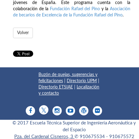
jóvenes de España. Este programa cuenta con la
colaboración de la
Fundación Rafael del Pino
y la
Asociación
de becarios de Excelencia de la Fundación Rafael del Pino
.
Volver
Buzón de quejas, sugerencias y
felicitaciones
|
Directorio UPM
|
Directorio ETSIAE
|
Localización
y contacto
© 2017 Escuela Técnica Superior de Ingeniería Aeronáutica y
del Espacio
Pza. del Cardenal Cisneros, 3
✆ 910675534 - 910675572