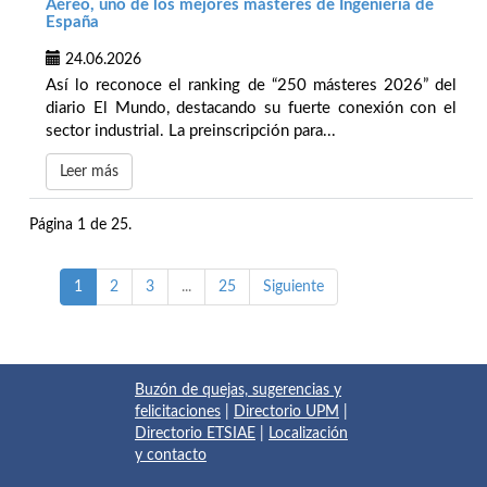
Aéreo, uno de los mejores másteres de Ingeniería de
España
24.06.2026
Así lo reconoce el ranking de “250 másteres 2026” del
diario El Mundo, destacando su fuerte conexión con el
sector industrial. La preinscripción para...
Leer más
Página 1 de 25.
1
2
3
...
25
Siguiente
Buzón de quejas, sugerencias y
felicitaciones
|
Directorio UPM
|
Directorio ETSIAE
|
Localización
y contacto