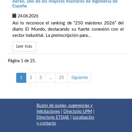
Aéreo, uno de los mejores másteres de Ingeniería de
España
24.06.2026
Así lo reconoce el ranking de “250 másteres 2026” del
diario El Mundo, destacando su fuerte conexión con el
sector industrial. La preinscripción para...
Leer más
Página 1 de 25.
1
2
3
...
25
Siguiente
Buzón de quejas, sugerencias y
felicitaciones
|
Directorio UPM
|
Directorio ETSIAE
|
Localización
y contacto