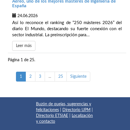
Aéreo, uno de los mejores másteres de Ingeniería de
España
24.06.2026
Así lo reconoce el ranking de “250 másteres 2026” del
diario El Mundo, destacando su fuerte conexión con el
sector industrial. La preinscripción para...
Leer más
Página 1 de 25.
1
2
3
...
25
Siguiente
Buzón de quejas, sugerencias y
felicitaciones
|
Directorio UPM
|
Directorio ETSIAE
|
Localización
y contacto