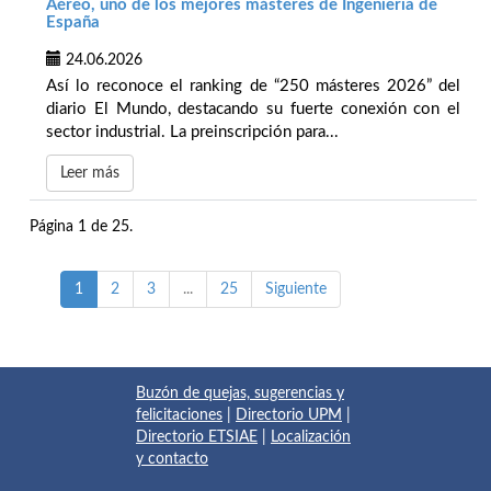
Aéreo, uno de los mejores másteres de Ingeniería de
España
24.06.2026
Así lo reconoce el ranking de “250 másteres 2026” del
diario El Mundo, destacando su fuerte conexión con el
sector industrial. La preinscripción para...
Leer más
Página 1 de 25.
1
2
3
...
25
Siguiente
Buzón de quejas, sugerencias y
felicitaciones
|
Directorio UPM
|
Directorio ETSIAE
|
Localización
y contacto