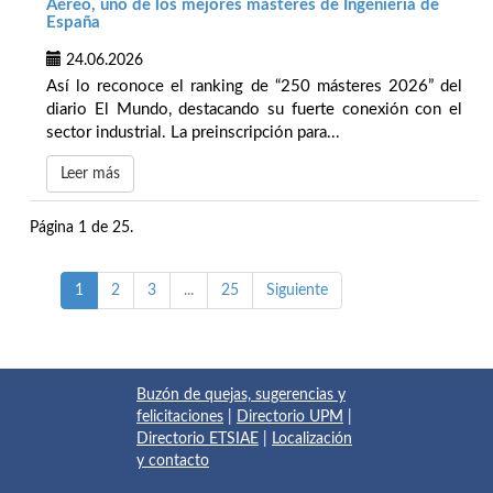
Aéreo, uno de los mejores másteres de Ingeniería de
España
24.06.2026
Así lo reconoce el ranking de “250 másteres 2026” del
diario El Mundo, destacando su fuerte conexión con el
sector industrial. La preinscripción para...
Leer más
Página 1 de 25.
1
2
3
...
25
Siguiente
Buzón de quejas, sugerencias y
felicitaciones
|
Directorio UPM
|
Directorio ETSIAE
|
Localización
y contacto