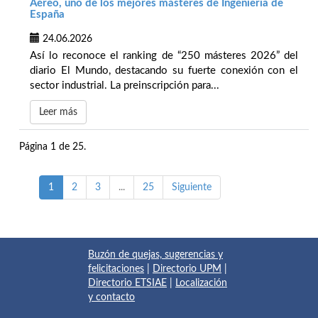
Aéreo, uno de los mejores másteres de Ingeniería de
España
24.06.2026
Así lo reconoce el ranking de “250 másteres 2026” del
diario El Mundo, destacando su fuerte conexión con el
sector industrial. La preinscripción para...
Leer más
Página 1 de 25.
1
2
3
...
25
Siguiente
Buzón de quejas, sugerencias y
felicitaciones
|
Directorio UPM
|
Directorio ETSIAE
|
Localización
y contacto