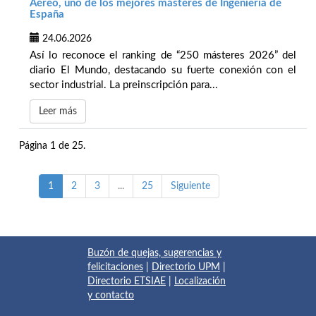
Aéreo, uno de los mejores másteres de Ingeniería de
España
24.06.2026
Así lo reconoce el ranking de “250 másteres 2026” del
diario El Mundo, destacando su fuerte conexión con el
sector industrial. La preinscripción para...
Leer más
Página 1 de 25.
1
2
3
...
25
Siguiente
Buzón de quejas, sugerencias y
felicitaciones
|
Directorio UPM
|
Directorio ETSIAE
|
Localización
y contacto