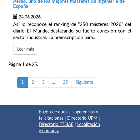
Aéreo, uno de los mejores másteres de Ingeniería de
España
24.06.2026
Así lo reconoce el ranking de “250 másteres 2026” del
diario El Mundo, destacando su fuerte conexión con el
sector industrial. La preinscripción para...
Leer más
Página 1 de 25.
1
2
3
...
25
Siguiente
Buzón de quejas, sugerencias y
felicitaciones
|
Directorio UPM
|
Directorio ETSIAE
|
Localización
y contacto