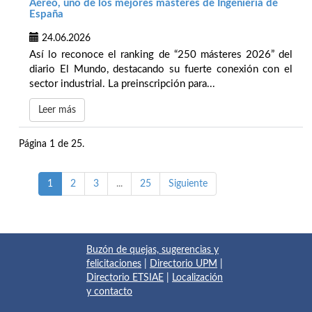
Aéreo, uno de los mejores másteres de Ingeniería de
España
24.06.2026
Así lo reconoce el ranking de “250 másteres 2026” del
diario El Mundo, destacando su fuerte conexión con el
sector industrial. La preinscripción para...
Leer más
Página 1 de 25.
1
2
3
...
25
Siguiente
Buzón de quejas, sugerencias y
felicitaciones
|
Directorio UPM
|
Directorio ETSIAE
|
Localización
y contacto