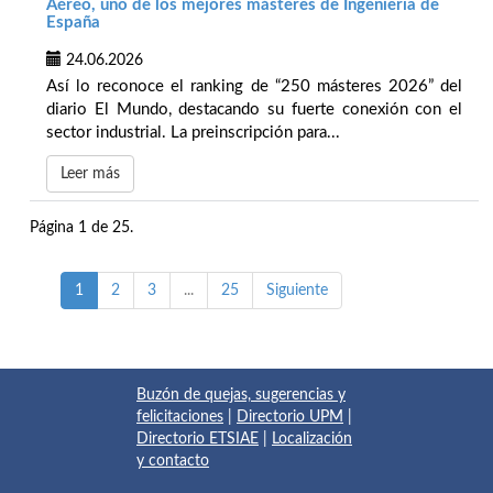
Aéreo, uno de los mejores másteres de Ingeniería de
España
24.06.2026
Así lo reconoce el ranking de “250 másteres 2026” del
diario El Mundo, destacando su fuerte conexión con el
sector industrial. La preinscripción para...
Leer más
Página 1 de 25.
1
2
3
...
25
Siguiente
Buzón de quejas, sugerencias y
felicitaciones
|
Directorio UPM
|
Directorio ETSIAE
|
Localización
y contacto