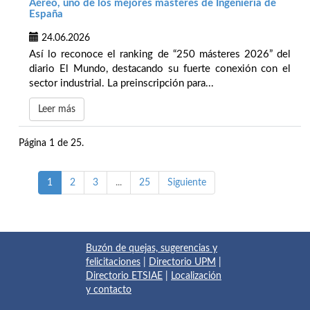
Aéreo, uno de los mejores másteres de Ingeniería de
España
24.06.2026
Así lo reconoce el ranking de “250 másteres 2026” del
diario El Mundo, destacando su fuerte conexión con el
sector industrial. La preinscripción para...
Leer más
Página 1 de 25.
1
2
3
...
25
Siguiente
Buzón de quejas, sugerencias y
felicitaciones
|
Directorio UPM
|
Directorio ETSIAE
|
Localización
y contacto