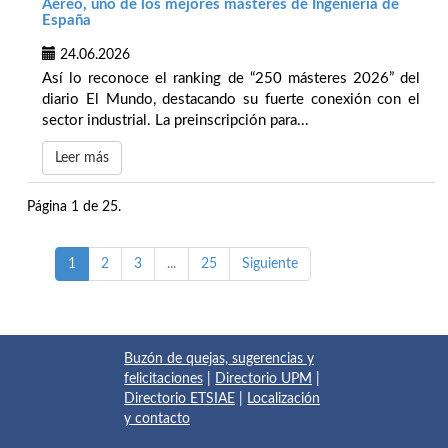
Aéreo, uno de los mejores másteres de Ingeniería de
España
24.06.2026
Así lo reconoce el ranking de “250 másteres 2026” del
diario El Mundo, destacando su fuerte conexión con el
sector industrial. La preinscripción para...
Leer más
Página 1 de 25.
1
2
3
...
25
Siguiente
Buzón de quejas, sugerencias y
felicitaciones
|
Directorio UPM
|
Directorio ETSIAE
|
Localización
y contacto