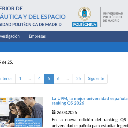
ERIOR DE
ÁUTICA Y DEL ESPACIO
SIDAD POLITÉCNICA DE MADRID
nvestigación
Empresas
5 de 25.
nterior
1
...
4
5
6
...
25
Siguiente
La UPM, la mejor universidad española 
ranking QS 2026
26.03.2026
En la nueva edición del ranking QS
universidad española para estudiar Ingenie