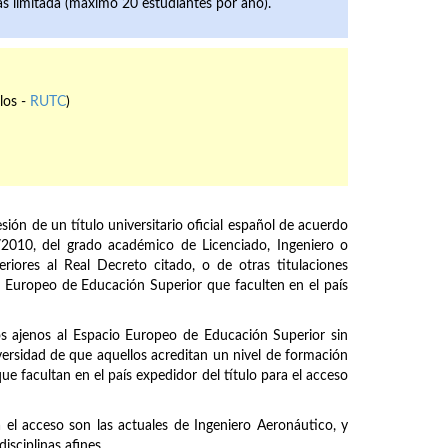
zas limitada (máximo 20 estudiantes por año).
los -
RUTC
)
sión de un título universitario oficial español de acuerdo
2010, del grado académico de Licenciado, Ingeniero o
riores al Real Decreto citado, o de otras titulaciones
o Europeo de Educación Superior que faculten en el país
s ajenos al Espacio Europeo de Educación Superior sin
ersidad de que aquellos acreditan un nivel de formación
que facultan en el país expedidor del título para el acceso
a el acceso son las actuales de Ingeniero Aeronáutico, y
sciplinas afines.