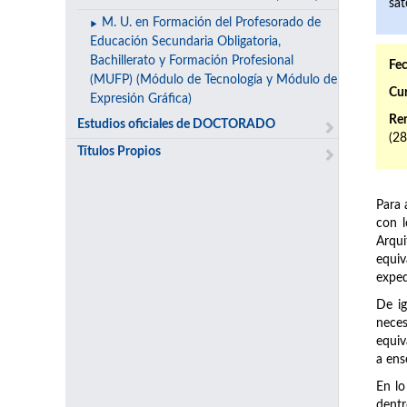
sat
M. U. en Formación del Profesorado de
Educación Secundaria Obligatoria,
Bachillerato y Formación Profesional
Fec
(MUFP) (Módulo de Tecnología y Módulo de
Cur
Expresión Gráfica)
Ren
Estudios oficiales de DOCTORADO
(2
Títulos Propios
Para 
con 
Arqui
equiv
exped
De ig
neces
equiv
a ens
En lo
dentr