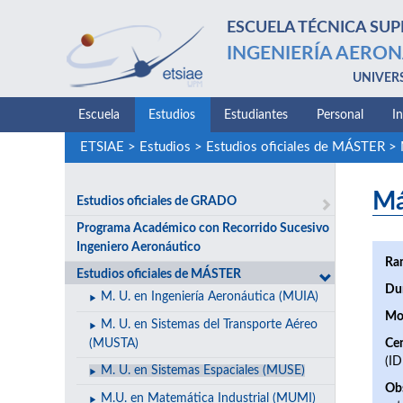
ESCUELA TÉCNICA SUP
INGENIERÍA AERON
UNIVER
Escuela
Estudios
Estudiantes
Personal
I
ETSIAE
>
Estudios
>
Estudios oficiales de MÁSTER
>
Má
Estudios oficiales de GRADO
Programa Académico con Recorrido Sucesivo
Ingeniero Aeronáutico
Ra
Estudios oficiales de MÁSTER
Du
M. U. en Ingeniería Aeronáutica (MUIA)
Mo
M. U. en Sistemas del Transporte Aéreo
(MUSTA)
Cen
(I
M. U. en Sistemas Espaciales (MUSE)
Ob
M.U. en Matemática Industrial (MUMI)