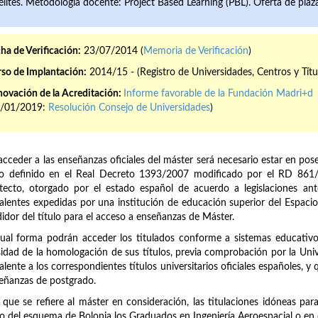
élites. Metodología docente: Project Based Learning (PBL). Oferta de pla
ha de Verificación:
23/07/2014 (
Memoria de Verificación
)
so de Implantación:
2014/15 - (Registro de Universidades, Centros y Títu
ovación de la Acreditación:
Informe favorable de la Fundación Madri+d
8/01/2019:
Resolución Consejo de Universidades
)
acceder a las enseñanzas oficiales del máster será necesario estar en pose
lo definido en el Real Decreto 1393/2007 modificado por el RD 861/
tecto, otorgado por el estado español de acuerdo a legislaciones ante
alentes expedidas por una institución de educación superior del Espaci
idor del título para el acceso a enseñanzas de Máster.
ual forma podrán acceder los titulados conforme a sistemas educativo
idad de la homologación de sus títulos, previa comprobación por la Univ
alente a los correspondientes títulos universitarios oficiales españoles, y 
eñanzas de postgrado.
 que se refiere al máster en consideración, las titulaciones idóneas par
o del esquema de Bolonia los Graduados en Ingeniería Aeroespacial o en di