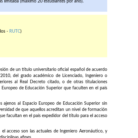
zas limitada (máximo 20 estudiantes por año).
los -
RUTC
)
sión de un título universitario oficial español de acuerdo
2010, del grado académico de Licenciado, Ingeniero o
riores al Real Decreto citado, o de otras titulaciones
o Europeo de Educación Superior que faculten en el país
s ajenos al Espacio Europeo de Educación Superior sin
ersidad de que aquellos acreditan un nivel de formación
que facultan en el país expedidor del título para el acceso
a el acceso son las actuales de Ingeniero Aeronáutico, y
sciplinas afines.