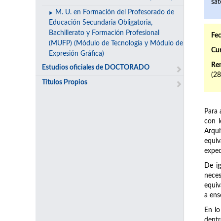
sat
M. U. en Formación del Profesorado de
Educación Secundaria Obligatoria,
Bachillerato y Formación Profesional
Fec
(MUFP) (Módulo de Tecnología y Módulo de
Cur
Expresión Gráfica)
Ren
Estudios oficiales de DOCTORADO
(2
Títulos Propios
Para 
con 
Arqui
equiv
exped
De ig
neces
equiv
a ens
En lo
dentr