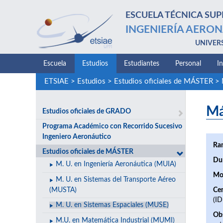
ESCUELA TÉCNICA SUP
INGENIERÍA AERON
UNIVER
Escuela
Estudios
Estudiantes
Personal
I
ETSIAE
>
Estudios
>
Estudios oficiales de MÁSTER
>
Má
Estudios oficiales de GRADO
Programa Académico con Recorrido Sucesivo
Ingeniero Aeronáutico
Ra
Estudios oficiales de MÁSTER
Du
M. U. en Ingeniería Aeronáutica (MUIA)
Mo
M. U. en Sistemas del Transporte Aéreo
(MUSTA)
Cen
(I
M. U. en Sistemas Espaciales (MUSE)
Ob
M.U. en Matemática Industrial (MUMI)