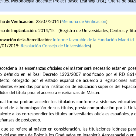
élites. Metodología docente: Project Based Learning (PBL). Oferta de pla
ha de Verificación:
23/07/2014 (
Memoria de Verificación
)
so de Implantación:
2014/15 - (Registro de Universidades, Centros y Títu
ovación de la Acreditación:
Informe favorable de la Fundación Madri+d
8/01/2019:
Resolución Consejo de Universidades
)
acceder a las enseñanzas oficiales del máster será necesario estar en pose
lo definido en el Real Decreto 1393/2007 modificado por el RD 861/
tecto, otorgado por el estado español de acuerdo a legislaciones ante
alentes expedidas por una institución de educación superior del Espaci
idor del título para el acceso a enseñanzas de Máster.
ual forma podrán acceder los titulados conforme a sistemas educativo
idad de la homologación de sus títulos, previa comprobación por la Univ
alente a los correspondientes títulos universitarios oficiales españoles, y 
eñanzas de postgrado.
 que se refiere al máster en consideración, las titulaciones idóneas par
o del esquema de Bolonia los Graduados en Ingeniería Aeroespacial o en di