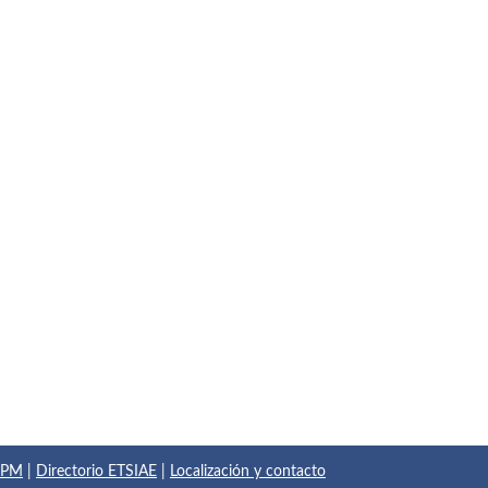
 UPM
|
Directorio ETSIAE
|
Localización y contacto