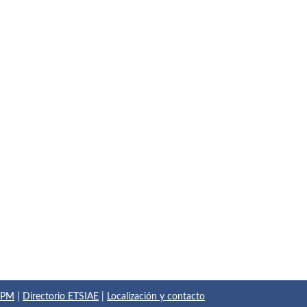
 UPM
|
Directorio ETSIAE
|
Localización y contacto