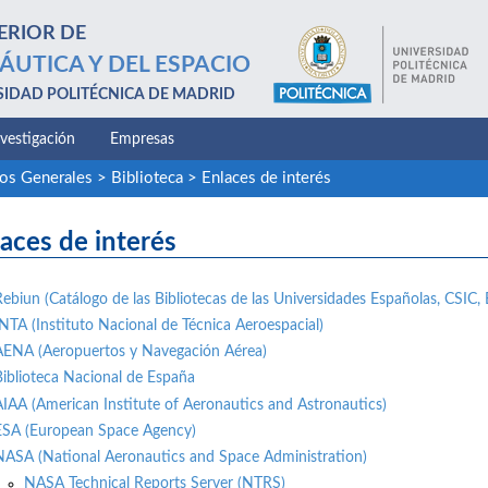
ERIOR DE
ÁUTICA Y DEL ESPACIO
SIDAD POLITÉCNICA DE MADRID
nvestigación
Empresas
ios Generales
>
Biblioteca
>
Enlaces de interés
aces de interés
Rebiun (Catálogo de las Bibliotecas de las Universidades Españolas, CSIC, 
INTA (Instituto Nacional de Técnica Aeroespacial)
AENA (Aeropuertos y Navegación Aérea)
Biblioteca Nacional de España
AIAA (American Institute of Aeronautics and Astronautics)
ESA (European Space Agency)
NASA (National Aeronautics and Space Administration)
NASA Technical Reports Server (NTRS)