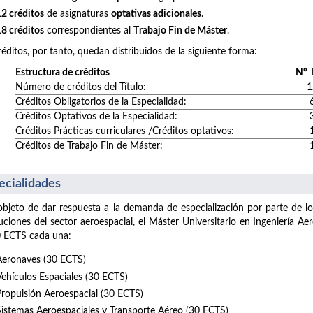
12 créditos
de asignaturas
optativas adicionales
.
18 créditos
correspondientes al T
rabajo Fin de Máster
.
réditos, por tanto, quedan distribuidos de la siguiente forma:
Estructura de créditos
Nº 
Número de créditos del Título:
1
Créditos Obligatorios de la Especialidad:
Créditos Optativos de la Especialidad:
Créditos Prácticas curriculares /Créditos optativos:
Créditos de Trabajo Fin de Máster:
ecialidades
bjeto de dar respuesta a la demanda de especialización por parte de lo
tuciones del sector aeroespacial, el Máster Universitario en Ingeniería A
 ECTS cada una:
Aeronaves (30 ECTS)
Vehículos Espaciales (30 ECTS)
Propulsión Aeroespacial (30 ECTS)
Sistemas Aeroespaciales y Transporte Aéreo (30 ECTS)