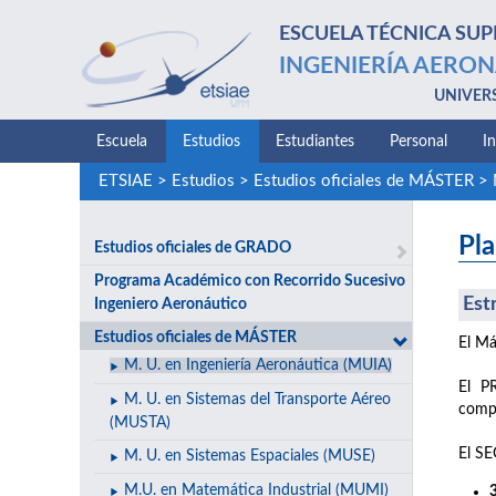
ESCUELA TÉCNICA SUP
INGENIERÍA AERON
UNIVER
Escuela
Estudios
Estudiantes
Personal
I
ETSIAE
>
Estudios
>
Estudios oficiales de MÁSTER
>
Pla
Estudios oficiales de GRADO
Programa Académico con Recorrido Sucesivo
Est
Ingeniero Aeronáutico
Estudios oficiales de MÁSTER
El Má
M. U. en Ingeniería Aeronáutica (MUIA)
El P
M. U. en Sistemas del Transporte Aéreo
compe
(MUSTA)
El S
M. U. en Sistemas Espaciales (MUSE)
M.U. en Matemática Industrial (MUMI)