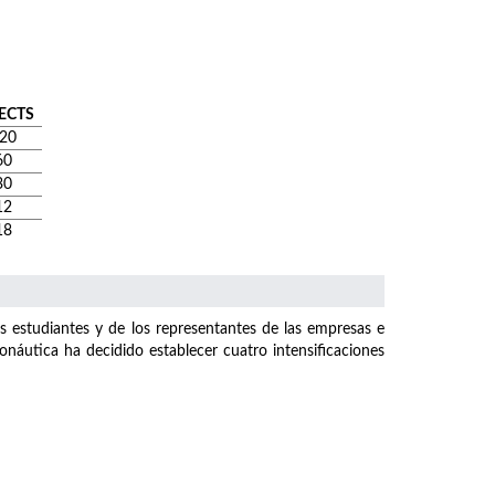
ECTS
20
60
30
12
18
s estudiantes y de los representantes de las empresas e
eronáutica ha decidido establecer cuatro intensificaciones