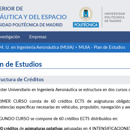
ERIOR DE
ÁUTICA Y DEL ESPACIO
SIDAD POLITÉCNICA DE MADRID
nvestigación
Empresas
M. U. en Ingeniería Aeronáutica (MUIA)
>
MUIA - Plan de Estudios
n de Estudios
ructura de Créditos
ster Universitario en Ingeniería Aeronáutica se estructura en dos cursos 
RIMER CURSO consta de 60 créditos ECTS de asignaturas obligato
tencias específicas necesarias en vehículos, propulsión, navegación y ae
EGUNDO CURSO se compone de 60 créditos ECTS distribuidos en:
30 créditos
de
asignaturas optativas
agrupadas en 4 INTENSIFICACIONE