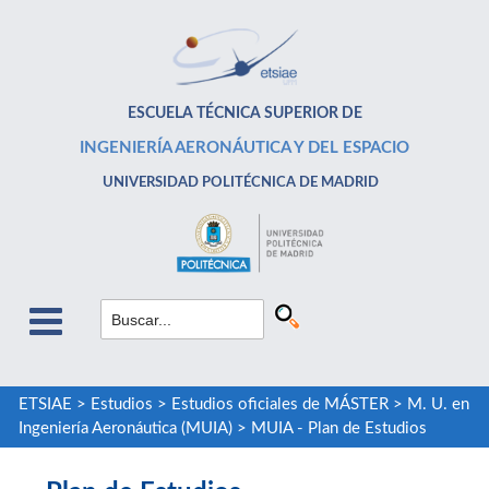
ESCUELA TÉCNICA SUPERIOR DE
INGENIERÍA AERONÁUTICA Y DEL ESPACIO
UNIVERSIDAD POLITÉCNICA DE MADRID
ETSIAE
>
Estudios
>
Estudios oficiales de MÁSTER
>
M. U. en
Ingeniería Aeronáutica (MUIA)
>
MUIA - Plan de Estudios