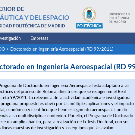
ERIOR DE
ÁUTICA Y DEL ESPACIO
SIDAD POLITÉCNICA DE MADRID
nvestigación
Empresas
ADO
>
Doctorado en Ingeniería Aeroespacial (RD 99/2011)
ctorado en Ingeniería Aeroespacial (RD 9
Programa de Doctorado en Ingeniería Aeroespacial está adaptado a las
ectrices del proceso de Bolonia, directrices que se recogen en el Real
reto 99/2011. La relevancia de la actividad académica e investigadora
 programa propuesto es obvia por las múltiples aplicaciones y el impacto
ial, económico y científico que tiene el segmento aeroespacial, unido
más a su multidisciplinar contenido. Por ello, el Programa de Doctorado
ece un amplio abanico, para la realización de la Tesis Doctoral, con sus
s líneas maestras de investigación y los equipos que las avalan: