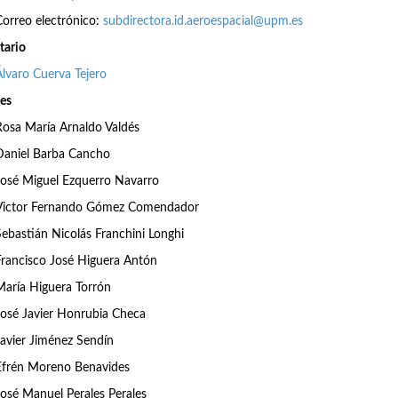
Correo electrónico:
subdirectora.id.aeroespacial@upm.es
tario
Álvaro Cuerva Tejero
es
Rosa María Arnaldo Valdés
Daniel Barba Cancho
José Miguel Ezquerro Navarro
Victor Fernando Gómez Comendador
Sebastián Nicolás Franchini Longhi
Francisco José Higuera Antón
María Higuera Torrón
José Javier Honrubia Checa
Javier Jiménez Sendín
Efrén Moreno Benavides
José Manuel Perales Perales