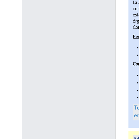
La 
con
est
órg
Com
Per
Co
To
e