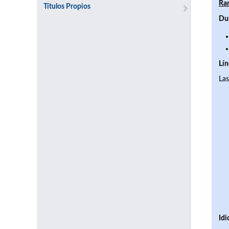
Ram
Títulos Propios
Du
Lín
Las
Id