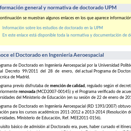
nformación general y normativa de doctorado UPM
ontinuación se muestran algunos enlaces en los que aparece informació
Información sobre los estudios de doctorado en la UPM
En este enlace está disponible toda la normativa y documentación de 
oce el Doctorado en Ingeniería Aeroespacial
ograma de Doctorado en Ingeniería Aeroespacial por la Universidad Pol
al Decreto 99/2011 del 28 de enero, del actual Programa de Doctorado
écnica de Madrid.
ograma previo disfrutaba de
mención de calidad
, regulado según el decr
eriormente
renovada
(MCD2007-00145) y el Programa verificado de acuer
rsidades del Ministerio de Educación (en su sesión de 22 de enero de 20
ograma de Doctorado en Ingeniería Aeroespacial (RD 1393/2007) obtuv
ción para los cursos académicos 2011-2012 a 2013-2014 (Resolución de 
rsidades. Ministerio de Educación, Ref. MEE2011-0156).
quisito básico de admisión al Doctorado era, pues, haber cursado el itiner