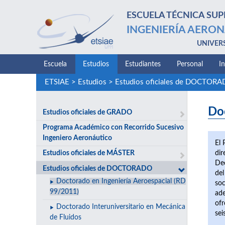
ESCUELA TÉCNICA SUP
INGENIERÍA AERON
UNIVER
Escuela
Estudios
Estudiantes
Personal
I
ETSIAE
>
Estudios
>
Estudios oficiales de DOCTOR
Do
Estudios oficiales de GRADO
Programa Académico con Recorrido Sucesivo
Ingeniero Aeronáutico
El 
dir
Estudios oficiales de MÁSTER
Dec
Estudios oficiales de DOCTORADO
del
Doctorado en Ingeniería Aeroespacial (RD
soc
99/2011)
ade
ofr
Doctorado Interuniversitario en Mecánica
sei
de Fluidos