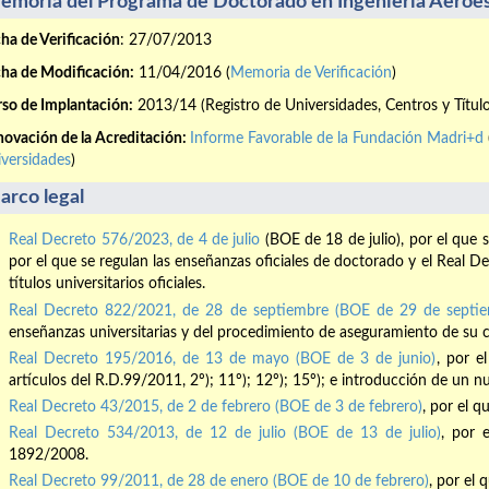
emoria del Programa de Doctorado en Ingeniería Aeroes
ha de Verificación
: 27/07/2013
ha de Modificación:
11/04/2016 (
Memoria de Verificación
)
so de Implantación:
2013/14 (Registro de Universidades, Centros y Títul
ovación de la Acreditación:
Informe Favorable de la Fundación Madri+d
versidades
)
arco legal
Real Decreto 576/2023, de 4 de julio
(BOE de 18 de julio), por el que 
por el que se regulan las enseñanzas oficiales de doctorado y el Real 
títulos universitarios oficiales.
Real Decreto 822/2021, de 28 de septiembre (BOE de 29 de septie
enseñanzas universitarias y del procedimiento de aseguramiento de su c
Real Decreto 195/2016, de 13 de mayo (BOE de 3 de junio)
, por e
artículos del R.D.99/2011, 2º); 11º); 12º); 15º); e introducción de un n
Real Decreto 43/2015, de 2 de febrero (BOE de 3 de febrero)
, por el 
Real Decreto 534/2013, de 12 de julio (BOE de 13 de julio)
, por 
1892/2008.
Real Decreto 99/2011, de 28 de enero (BOE de 10 de febrero)
, por el 