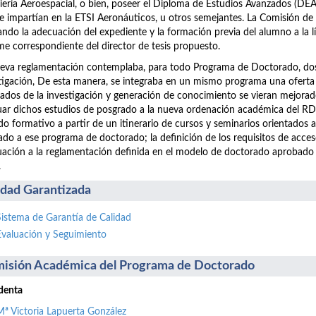
iería Aeroespacial, o bien, poseer el Diploma de Estudios Avanzados (D
e impartían en la ETSI Aeronáuticos, u otros semejantes. La Comisión de
ando la adecuación del expediente y la formación previa del alumno a la lín
me correspondiente del director de tesis propuesto.
eva reglamentación contemplaba, para todo Programa de Doctorado, dos p
tigación, De esta manera, se integraba en un mismo programa una oferta
tados de la investigación y generación de conocimiento se vieran mejorad
ar dichos estudios de posgrado a la nueva ordenación académica del RD 
do formativo a partir de un itinerario de cursos y seminarios orientados 
ado a ese programa de doctorado; la definición de los requisitos de acc
ación a la reglamentación definida en el modelo de doctorado aprobado
.
idad Garantizada
Sistema de Garantía de Calidad
Evaluación y Seguimiento
isión Académica del Programa de Doctorado
denta
Mª Victoria Lapuerta González