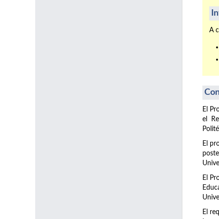
I
A c
Con
El Pr
el Re
Polit
El pr
post
Unive
El Pr
Educa
Unive
El re