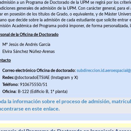
admisión a un Programa de Doctorado de la UPM se regirá por los criteri
diciones generales de admisión de la UPM. Con carácter general, para e
ar en posesión de los títulos de Grado, o equivalente, y de Máster Unive
ano que decide sobre la admisión de cada estudiante que solicite entrar e
isión Académica del Programa podrá imponer, de forma personalizada, l
sonal de la Oficina de Doctorado
Mª Jesús de Andrés García
Elvira Sánchez Núñez-Arenas
ntacto
Correo electrónico Oficina de doctorado:
subdireccion.id.aeroespacial
Rede
s
:
@doctoradoETSIAE (Instagram y X)
Teléfono:
910675550/51
Oficina:
B-122 (Edificio B, 1ª planta)
da la información sobre el proceso de admisión, matrícul
ncontrarse en este enlace.