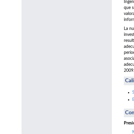
Ingen
que s
valor
infor
La nu
inves
resul
adecu
perío
asoci
adecu
2009
Cal
Com
Presi