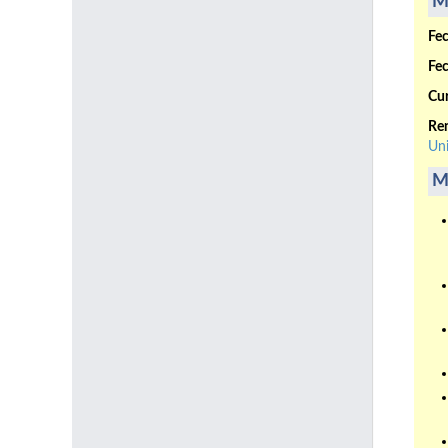
M
Fec
Fec
Cur
Ren
Uni
M