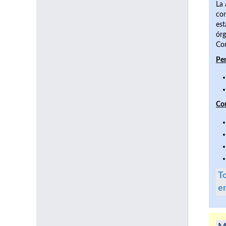
La 
con
est
órg
Com
Per
Co
To
e