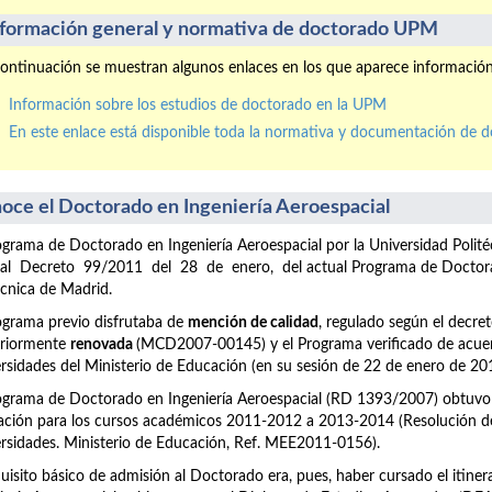
nformación general y normativa de doctorado UPM
ontinuación se muestran algunos enlaces en los que aparece informació
Información sobre los estudios de doctorado en la UPM
En este enlace está disponible toda la normativa y documentación de 
oce el Doctorado en Ingeniería Aeroespacial
ograma de Doctorado en Ingeniería Aeroespacial por la Universidad Pol
al Decreto 99/2011 del 28 de enero, del actual Programa de Doctorado
écnica de Madrid.
ograma previo disfrutaba de
mención de calidad
, regulado según el decr
eriormente
renovada
(MCD2007-00145) y el Programa verificado de acuer
rsidades del Ministerio de Educación (en su sesión de 22 de enero de 20
ograma de Doctorado en Ingeniería Aeroespacial (RD 1393/2007) obtuv
ción para los cursos académicos 2011-2012 a 2013-2014 (Resolución de 
rsidades. Ministerio de Educación, Ref. MEE2011-0156).
quisito básico de admisión al Doctorado era, pues, haber cursado el itiner