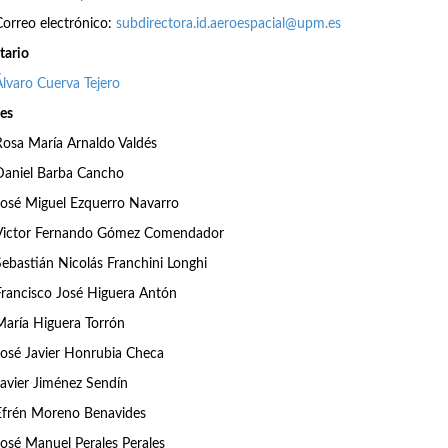
Correo electrónico:
subdirectora.id.aeroespacial@upm.es
tario
Álvaro Cuerva Tejero
es
Rosa María Arnaldo Valdés
Daniel Barba Cancho
José Miguel Ezquerro Navarro
Victor Fernando Gómez Comendador
Sebastián Nicolás Franchini Longhi
Francisco José Higuera Antón
María Higuera Torrón
José Javier Honrubia Checa
Javier Jiménez Sendín
Efrén Moreno Benavides
José Manuel Perales Perales