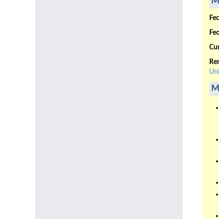
M
Fec
Fec
Cur
Ren
Uni
M