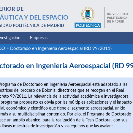
ERIOR DE
ÁUTICA Y DEL ESPACIO
SIDAD POLITÉCNICA DE MADRID
nvestigación
Empresas
ADO
>
Doctorado en Ingeniería Aeroespacial (RD 99/2011)
ctorado en Ingeniería Aeroespacial (RD 9
Programa de Doctorado en Ingeniería Aeroespacial está adaptado a las
ectrices del proceso de Bolonia, directrices que se recogen en el Real
reto 99/2011. La relevancia de la actividad académica e investigadora
 programa propuesto es obvia por las múltiples aplicaciones y el impacto
ial, económico y científico que tiene el segmento aeroespacial, unido
más a su multidisciplinar contenido. Por ello, el Programa de Doctorado
ece un amplio abanico, para la realización de la Tesis Doctoral, con sus
s líneas maestras de investigación y los equipos que las avalan: