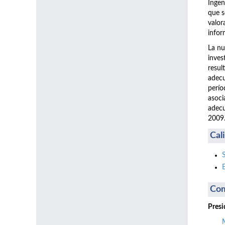
Ingen
que s
valor
infor
La nu
inves
resul
adecu
perío
asoci
adecu
2009
Cal
Com
Presi