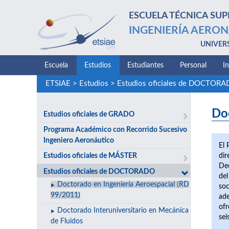
ESCUELA TÉCNICA SUP
INGENIERÍA AERON
UNIVER
Escuela
Estudios
Estudiantes
Personal
I
ETSIAE
>
Estudios
>
Estudios oficiales de DOCTOR
Do
Estudios oficiales de GRADO
Programa Académico con Recorrido Sucesivo
Ingeniero Aeronáutico
El 
dir
Estudios oficiales de MÁSTER
Dec
Estudios oficiales de DOCTORADO
del
Doctorado en Ingeniería Aeroespacial (RD
soc
99/2011)
ade
ofr
Doctorado Interuniversitario en Mecánica
sei
de Fluidos