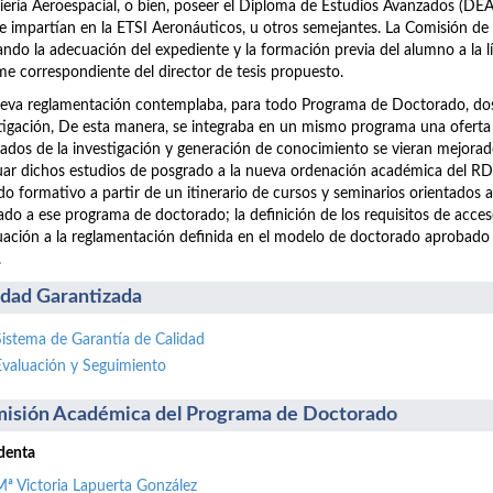
iería Aeroespacial, o bien, poseer el Diploma de Estudios Avanzados (D
e impartían en la ETSI Aeronáuticos, u otros semejantes. La Comisión de
ando la adecuación del expediente y la formación previa del alumno a la lín
me correspondiente del director de tesis propuesto.
eva reglamentación contemplaba, para todo Programa de Doctorado, dos p
tigación, De esta manera, se integraba en un mismo programa una oferta
tados de la investigación y generación de conocimiento se vieran mejorad
ar dichos estudios de posgrado a la nueva ordenación académica del RD 
do formativo a partir de un itinerario de cursos y seminarios orientados 
ado a ese programa de doctorado; la definición de los requisitos de acc
ación a la reglamentación definida en el modelo de doctorado aprobado
.
idad Garantizada
Sistema de Garantía de Calidad
Evaluación y Seguimiento
isión Académica del Programa de Doctorado
denta
Mª Victoria Lapuerta González