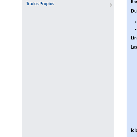
Ram
Títulos Propios
Du
Lín
Las
Id