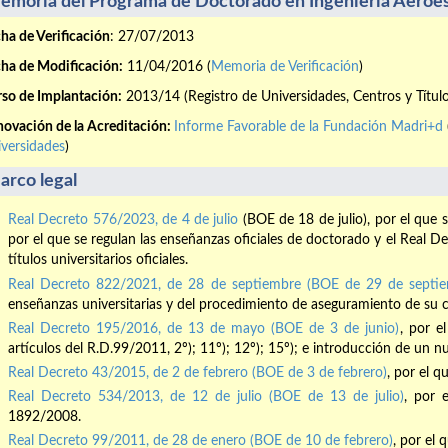
emoria del Programa de Doctorado en Ingeniería Aeroes
ha de Verificación
: 27/07/2013
ha de Modificación:
11/04/2016 (
Memoria de Verificación
)
so de Implantación:
2013/14 (Registro de Universidades, Centros y Títul
ovación de la Acreditación:
Informe Favorable de la Fundación Madri+d
versidades
)
arco legal
Real Decreto 576/2023, de 4 de julio
(BOE de 18 de julio), por el que 
por el que se regulan las enseñanzas oficiales de doctorado y el Real 
títulos universitarios oficiales.
Real Decreto 822/2021, de 28 de septiembre (BOE de 29 de septie
enseñanzas universitarias y del procedimiento de aseguramiento de su c
Real Decreto 195/2016, de 13 de mayo (BOE de 3 de junio)
, por e
artículos del R.D.99/2011, 2º); 11º); 12º); 15º); e introducción de un n
Real Decreto 43/2015, de 2 de febrero (BOE de 3 de febrero)
, por el 
Real Decreto 534/2013, de 12 de julio (BOE de 13 de julio)
, por 
1892/2008.
Real Decreto 99/2011, de 28 de enero (BOE de 10 de febrero)
, por el 