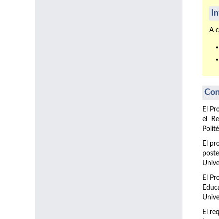
I
A c
Con
El Pr
el Re
Polit
El pr
post
Unive
El Pr
Educa
Unive
El re