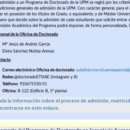
admisión a un Programa de Doctorado de la UPM se regirá por los criteri
diciones generales de admisión de la UPM. Con carácter general, para e
ar en posesión de los títulos de Grado, o equivalente, y de Máster Unive
ano que decide sobre la admisión de cada estudiante que solicite entrar e
isión Académica del Programa podrá imponer, de forma personalizada, l
sonal de la Oficina de Doctorado
Mª Jesús de Andrés García
Elvira Sánchez Núñez-Arenas
ntacto
Correo electrónico Oficina de doctorado:
subdireccion.id.aeroespacial
Rede
s
:
@doctoradoETSIAE (Instagram y X)
Teléfono:
910675550/51
Oficina:
B-122 (Edificio B, 1ª planta)
da la información sobre el proceso de admisión, matrícul
ncontrarse en este enlace.