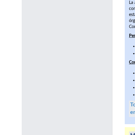
La 
con
est
órg
Com
Per
Co
To
e