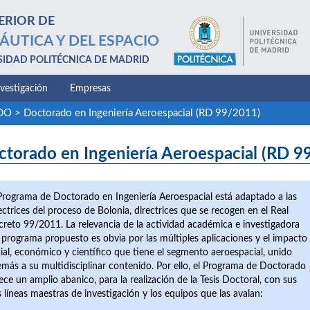
ERIOR DE
ÁUTICA Y DEL ESPACIO
SIDAD POLITÉCNICA DE MADRID
nvestigación
Empresas
ADO
>
Doctorado en Ingeniería Aeroespacial (RD 99/2011)
ctorado en Ingeniería Aeroespacial (RD 9
Programa de Doctorado en Ingeniería Aeroespacial está adaptado a las
ectrices del proceso de Bolonia, directrices que se recogen en el Real
reto 99/2011. La relevancia de la actividad académica e investigadora
 programa propuesto es obvia por las múltiples aplicaciones y el impacto
ial, económico y científico que tiene el segmento aeroespacial, unido
más a su multidisciplinar contenido. Por ello, el Programa de Doctorado
ece un amplio abanico, para la realización de la Tesis Doctoral, con sus
s líneas maestras de investigación y los equipos que las avalan: