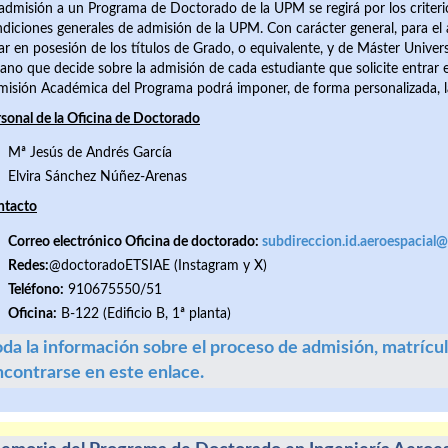
admisión a un Programa de Doctorado de la UPM se regirá por los criteri
diciones generales de admisión de la UPM. Con carácter general, para e
ar en posesión de los títulos de Grado, o equivalente, y de Máster Unive
ano que decide sobre la admisión de cada estudiante que solicite entrar e
isión Académica del Programa podrá imponer, de forma personalizada, l
sonal de la Oficina de Doctorado
Mª Jesús de Andrés García
Elvira Sánchez Núñez-Arenas
ntacto
Correo electrónico Oficina de doctorado:
subdireccion.id.aeroespacial
Rede
s
:
@doctoradoETSIAE (Instagram y X)
Teléfono:
910675550/51
Oficina:
B-122 (Edificio B, 1ª planta)
da la información sobre el proceso de admisión, matrícul
ncontrarse en este enlace.