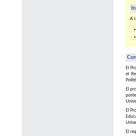
I
A c
Con
El Pr
el Re
Polit
El pr
post
Unive
El Pr
Educa
Unive
El re