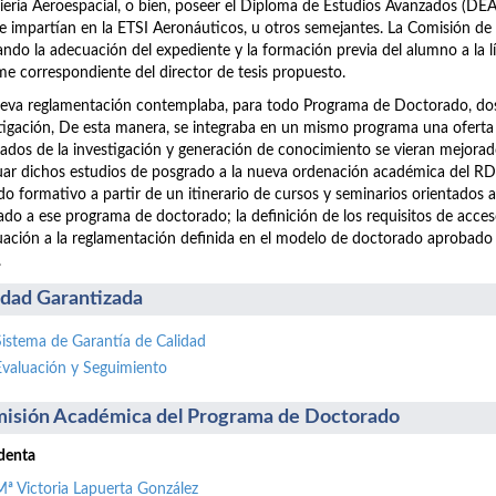
iería Aeroespacial, o bien, poseer el Diploma de Estudios Avanzados (D
e impartían en la ETSI Aeronáuticos, u otros semejantes. La Comisión de
ando la adecuación del expediente y la formación previa del alumno a la lín
me correspondiente del director de tesis propuesto.
eva reglamentación contemplaba, para todo Programa de Doctorado, dos p
tigación, De esta manera, se integraba en un mismo programa una oferta
tados de la investigación y generación de conocimiento se vieran mejorad
ar dichos estudios de posgrado a la nueva ordenación académica del RD 
do formativo a partir de un itinerario de cursos y seminarios orientados 
ado a ese programa de doctorado; la definición de los requisitos de acc
ación a la reglamentación definida en el modelo de doctorado aprobado
.
idad Garantizada
Sistema de Garantía de Calidad
Evaluación y Seguimiento
isión Académica del Programa de Doctorado
denta
Mª Victoria Lapuerta González