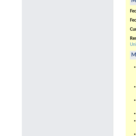
M
Fec
Fec
Cur
Ren
Uni
M