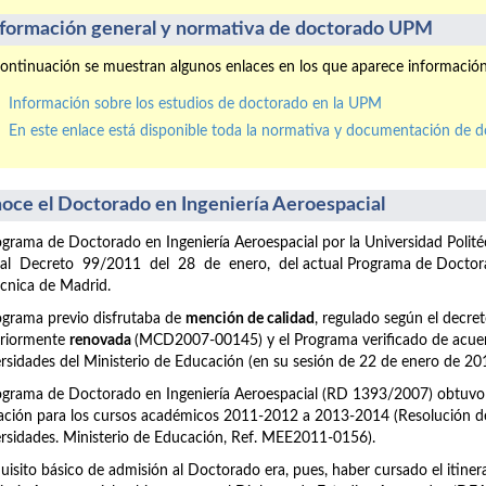
nformación general y normativa de doctorado UPM
ontinuación se muestran algunos enlaces en los que aparece informació
Información sobre los estudios de doctorado en la UPM
En este enlace está disponible toda la normativa y documentación de 
oce el Doctorado en Ingeniería Aeroespacial
ograma de Doctorado en Ingeniería Aeroespacial por la Universidad Pol
al Decreto 99/2011 del 28 de enero, del actual Programa de Doctorado
écnica de Madrid.
ograma previo disfrutaba de
mención de calidad
, regulado según el decr
eriormente
renovada
(MCD2007-00145) y el Programa verificado de acuer
rsidades del Ministerio de Educación (en su sesión de 22 de enero de 20
ograma de Doctorado en Ingeniería Aeroespacial (RD 1393/2007) obtuv
ción para los cursos académicos 2011-2012 a 2013-2014 (Resolución de 
rsidades. Ministerio de Educación, Ref. MEE2011-0156).
quisito básico de admisión al Doctorado era, pues, haber cursado el itiner