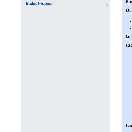
Ram
Títulos Propios
Du
Lín
Las
Id