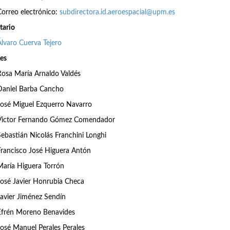
Correo electrónico:
subdirectora.id.aeroespacial@upm.es
tario
Álvaro Cuerva Tejero
es
Rosa María Arnaldo Valdés
Daniel Barba Cancho
José Miguel Ezquerro Navarro
Victor Fernando Gómez Comendador
Sebastián Nicolás Franchini Longhi
Francisco José Higuera Antón
María Higuera Torrón
José Javier Honrubia Checa
Javier Jiménez Sendín
Efrén Moreno Benavides
José Manuel Perales Perales