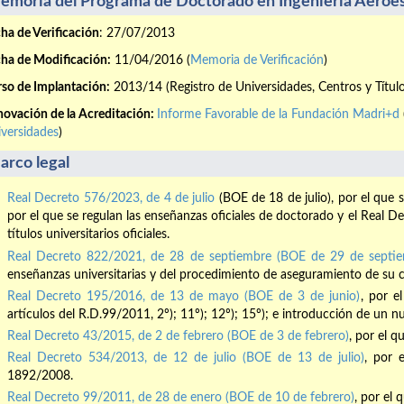
emoria del Programa de Doctorado en Ingeniería Aeroes
ha de Verificación
: 27/07/2013
ha de Modificación:
11/04/2016 (
Memoria de Verificación
)
so de Implantación:
2013/14 (Registro de Universidades, Centros y Títul
ovación de la Acreditación:
Informe Favorable de la Fundación Madri+d
versidades
)
arco legal
Real Decreto 576/2023, de 4 de julio
(BOE de 18 de julio), por el que 
por el que se regulan las enseñanzas oficiales de doctorado y el Real 
títulos universitarios oficiales.
Real Decreto 822/2021, de 28 de septiembre (BOE de 29 de septie
enseñanzas universitarias y del procedimiento de aseguramiento de su c
Real Decreto 195/2016, de 13 de mayo (BOE de 3 de junio)
, por e
artículos del R.D.99/2011, 2º); 11º); 12º); 15º); e introducción de un n
Real Decreto 43/2015, de 2 de febrero (BOE de 3 de febrero)
, por el 
Real Decreto 534/2013, de 12 de julio (BOE de 13 de julio)
, por 
1892/2008.
Real Decreto 99/2011, de 28 de enero (BOE de 10 de febrero)
, por el 