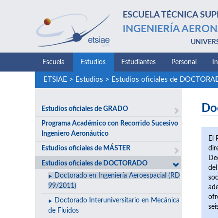
ESCUELA TÉCNICA SUP
INGENIERÍA AERON
UNIVER
Escuela
Estudios
Estudiantes
Personal
I
ETSIAE
>
Estudios
>
Estudios oficiales de DOCTOR
Do
Estudios oficiales de GRADO
Programa Académico con Recorrido Sucesivo
Ingeniero Aeronáutico
El 
dir
Estudios oficiales de MÁSTER
Dec
Estudios oficiales de DOCTORADO
del
Doctorado en Ingeniería Aeroespacial (RD
soc
99/2011)
ade
ofr
Doctorado Interuniversitario en Mecánica
sei
de Fluidos