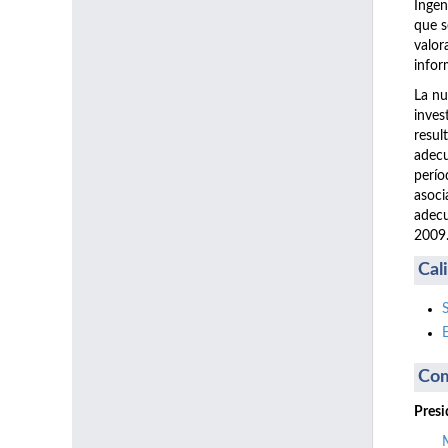
Ingen
que s
valor
infor
La nu
inves
resul
adecu
perío
asoci
adecu
2009
Cal
Com
Presi