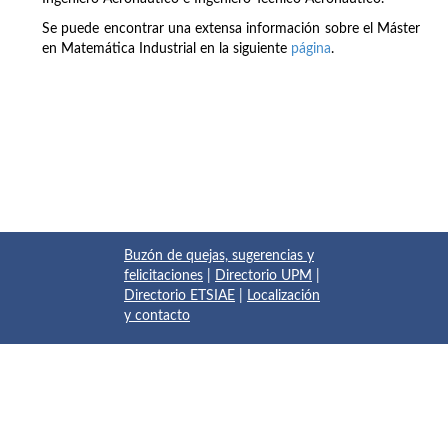
Se puede encontrar una extensa información sobre el Máster
en Matemática Industrial en la siguiente
página
.
Buzón de quejas, sugerencias y
felicitaciones
|
Directorio UPM
|
Directorio ETSIAE
|
Localización
y contacto
© 2017 Escuela Técnica Superior de Ingeniería Aeronáutica y
del Espacio