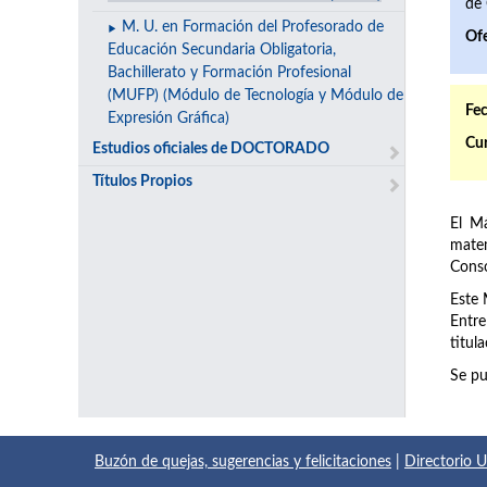
de 
M. U. en Formación del Profesorado de
Ofe
Educación Secundaria Obligatoria,
Bachillerato y Formación Profesional
(MUFP) (Módulo de Tecnología y Módulo de
Fec
Expresión Gráfica)
Cur
Estudios oficiales de DOCTORADO
Títulos Propios
El M
matem
Conso
Este 
Entre
titul
Se pu
Buzón de quejas, sugerencias y felicitaciones
|
Directorio