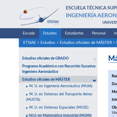
ESCUELA TÉCNICA SUP
INGENIERÍA AERON
UNIVER
Escuela
Estudios
Estudiantes
Personal
I
ETSIAE
>
Estudios
>
Estudios oficiales de MÁSTER
>
Má
Estudios oficiales de GRADO
Programa Académico con Recorrido Sucesivo
Ingeniero Aeronáutico
Ra
Estudios oficiales de MÁSTER
Du
M. U. en Ingeniería Aeronáutica (MUIA)
Mo
M. U. en Sistemas del Transporte Aéreo
(MUSTA)
Int
M. U. en Sistemas Espaciales (MUSE)
Ob
Uni
M.U. en Matemática Industrial (MUMI)