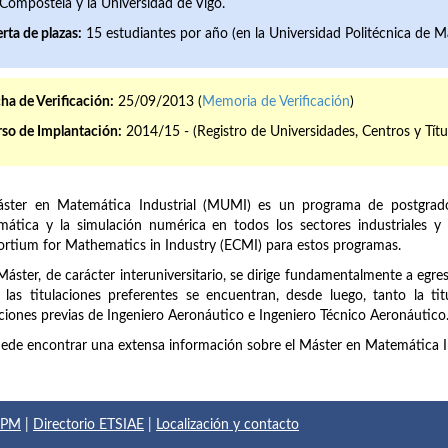
Compostela y la Universidad de Vigo.
rta de plazas:
15 estudiantes por año (en la Universidad Politécnica de Ma
ha de Verificación:
25/09/2013 (
Memoria de Verificación
)
so de Implantación:
2014/15 - (Registro de Universidades, Centros y Títu
áster en Matemática Industrial (MUMI) es un programa de postgrado
ática y la simulación numérica en todos los sectores industriales 
rtium for Mathematics in Industry (ECMI) para estos programas.
Máster, de carácter interuniversitario, se dirige fundamentalmente a egre
 las titulaciones preferentes se encuentran, desde luego, tanto la t
aciones previas de Ingeniero Aeronáutico e Ingeniero Técnico Aeronáutico
ede encontrar una extensa información sobre el Máster en Matemática In
 UPM
|
Directorio ETSIAE
|
Localización y contacto