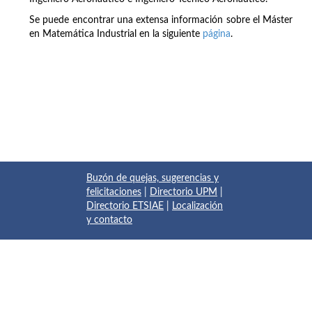
Se puede encontrar una extensa información sobre el Máster
en Matemática Industrial en la siguiente
página
.
Buzón de quejas, sugerencias y
felicitaciones
|
Directorio UPM
|
Directorio ETSIAE
|
Localización
y contacto
© 2017 Escuela Técnica Superior de Ingeniería Aeronáutica y
del Espacio