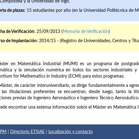
Compostela y la Universidad de Vigo.
rta de plazas:
15 estudiantes por año (en la Universidad Politécnica de Ma
ha de Verificación:
25/09/2013 (
Memoria de Verificación
)
so de Implantación:
2014/15 - (Registro de Universidades, Centros y Títu
áster en Matemática Industrial (MUMI) es un programa de postgrado
ática y la simulación numérica en todos los sectores industriales 
rtium for Mathematics in Industry (ECMI) para estos programas.
Máster, de carácter interuniversitario, se dirige fundamentalmente a egre
 las titulaciones preferentes se encuentran, desde luego, tanto la t
aciones previas de Ingeniero Aeronáutico e Ingeniero Técnico Aeronáutico
ede encontrar una extensa información sobre el Máster en Matemática In
 UPM
|
Directorio ETSIAE
|
Localización y contacto