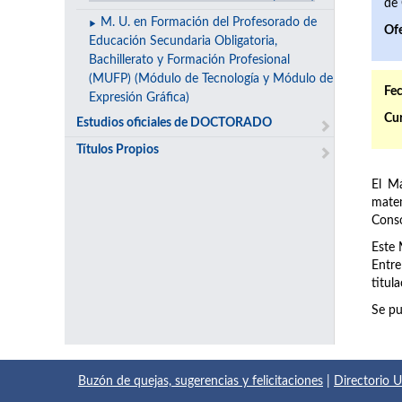
de 
M. U. en Formación del Profesorado de
Ofe
Educación Secundaria Obligatoria,
Bachillerato y Formación Profesional
(MUFP) (Módulo de Tecnología y Módulo de
Fec
Expresión Gráfica)
Cur
Estudios oficiales de DOCTORADO
Títulos Propios
El M
matem
Conso
Este 
Entre
titul
Se pu
Buzón de quejas, sugerencias y felicitaciones
|
Directorio