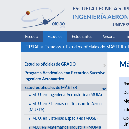
ESCUELA TÉCNICA SUP
INGENIERÍA AERON
UNIVER
Escuela
Estudios
Estudiantes
Personal
I
ETSIAE
>
Estudios
>
Estudios oficiales de MÁSTER
>
Má
Estudios oficiales de GRADO
Programa Académico con Recorrido Sucesivo
Ingeniero Aeronáutico
Ra
Estudios oficiales de MÁSTER
Du
M. U. en Ingeniería Aeronáutica (MUIA)
Mo
M. U. en Sistemas del Transporte Aéreo
(MUSTA)
Int
M. U. en Sistemas Espaciales (MUSE)
Ob
Uni
M.U. en Matemática Industrial (MUMI)