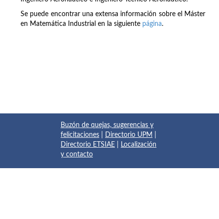
Se puede encontrar una extensa información sobre el Máster
en Matemática Industrial en la siguiente
página
.
Buzón de quejas, sugerencias y
felicitaciones
|
Directorio UPM
|
Directorio ETSIAE
|
Localización
y contacto
© 2017 Escuela Técnica Superior de Ingeniería Aeronáutica y
del Espacio