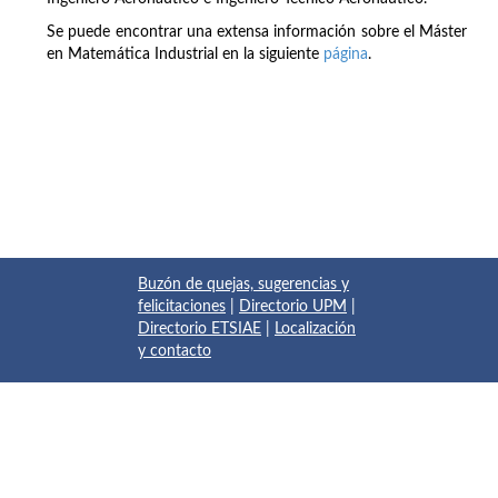
Se puede encontrar una extensa información sobre el Máster
en Matemática Industrial en la siguiente
página
.
Buzón de quejas, sugerencias y
felicitaciones
|
Directorio UPM
|
Directorio ETSIAE
|
Localización
y contacto
© 2017 Escuela Técnica Superior de Ingeniería Aeronáutica y
del Espacio