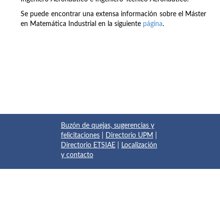
Se puede encontrar una extensa información sobre el Máster
en Matemática Industrial en la siguiente
página
.
Buzón de quejas, sugerencias y
felicitaciones
|
Directorio UPM
|
Directorio ETSIAE
|
Localización
y contacto
© 2017 Escuela Técnica Superior de Ingeniería Aeronáutica y
del Espacio