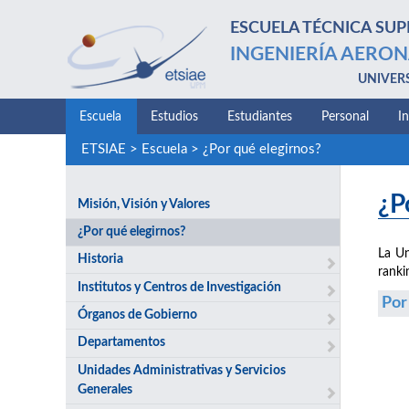
ESCUELA TÉCNICA SUP
INGENIERÍA AERON
UNIVER
Escuela
Estudios
Estudiantes
Personal
I
ETSIAE
>
Escuela
>
¿Por qué elegirnos?
¿P
Misión, Visión y Valores
¿Por qué elegirnos?
La Un
Historia
ranki
Institutos y Centros de Investigación
Por
Órganos de Gobierno
Departamentos
Unidades Administrativas y Servicios
Generales