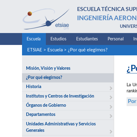
ESCUELA TÉCNICA SUP
INGENIERÍA AERON
UNIVER
Escuela
Estudios
Estudiantes
Personal
I
ETSIAE
>
Escuela
>
¿Por qué elegirnos?
¿P
Misión, Visión y Valores
¿Por qué elegirnos?
La Un
Historia
ranki
Institutos y Centros de Investigación
Por
Órganos de Gobierno
Departamentos
Unidades Administrativas y Servicios
Generales