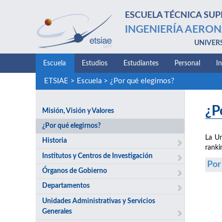
ESCUELA TÉCNICA SUP
INGENIERÍA AERON
UNIVER
Escuela
Estudios
Estudiantes
Personal
I
ETSIAE
>
Escuela
>
¿Por qué elegirnos?
¿P
Misión, Visión y Valores
¿Por qué elegirnos?
La Un
Historia
ranki
Institutos y Centros de Investigación
Por
Órganos de Gobierno
Departamentos
Unidades Administrativas y Servicios
Generales